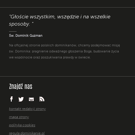
"Głoście wszystkim, wszędzie i na wszelkie
sposoby. "
Św. Dominik Guzman
Na oficjalnej stronie polskich dominikanów, chcemy podejmować misję
św. Dominika: pragnienie odważnego głoszenia Boga, budowanie życia
we wspólnocie oraz poszukiwania prawdy w świecie.
Znajdź nas
kontakt redakcji strony
mapa strony
polityka cookies
reguła dominikanie.pl