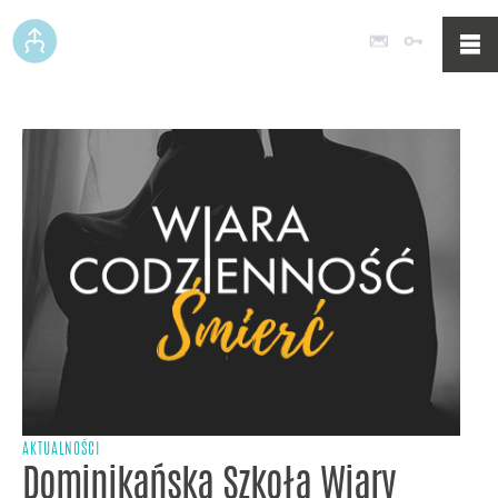
Poczta
Logowan
AKTUALNOŚCI
Dominikańska Szkoła Wiary