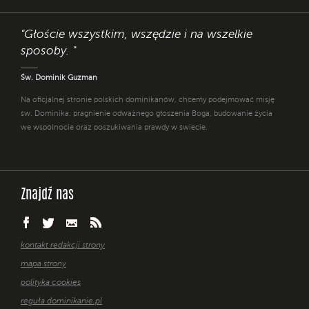
"Głoście wszystkim, wszędzie i na wszelkie
sposoby. "
Św. Dominik Guzman
Na oficjalnej stronie polskich dominikanów, chcemy podejmować misję
św. Dominika: pragnienie odważnego głoszenia Boga, budowanie życia
we wspólnocie oraz poszukiwania prawdy w świecie.
Znajdź nas
kontakt redakcji strony
mapa strony
polityka cookies
reguła dominikanie.pl