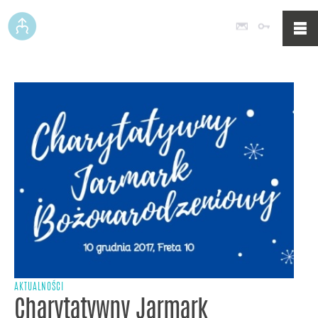
Poczta
Logowan
AKTUALNOŚCI
Charytatywny Jarmark