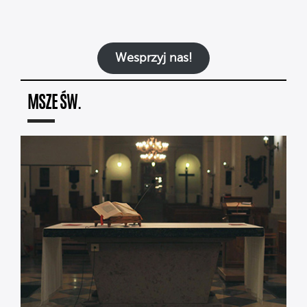
Wesprzyj nas!
MSZE ŚW.