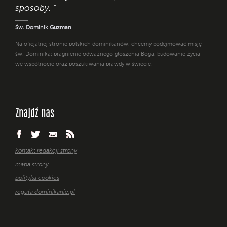
sposoby. "
Św. Dominik Guzman
Na oficjalnej stronie polskich dominikanów, chcemy podejmować misję
św. Dominika: pragnienie odważnego głoszenia Boga, budowanie życia
we wspólnocie oraz poszukiwania prawdy w świecie.
Znajdź nas
kontakt redakcji strony
mapa strony
polityka cookies
reguła dominikanie.pl