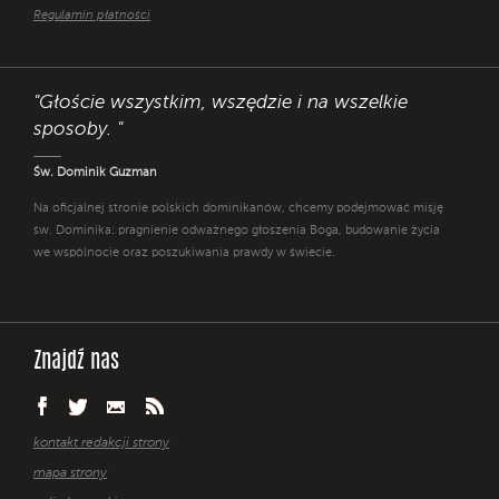
Regulamin płatności
"Głoście wszystkim, wszędzie i na wszelkie
sposoby. "
Św. Dominik Guzman
Na oficjalnej stronie polskich dominikanów, chcemy podejmować misję
św. Dominika: pragnienie odważnego głoszenia Boga, budowanie życia
we wspólnocie oraz poszukiwania prawdy w świecie.
Znajdź nas
kontakt redakcji strony
mapa strony