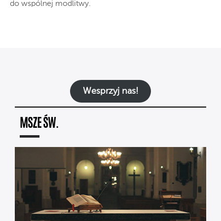
do wspólnej modlitwy.
Wesprzyj nas!
MSZE ŚW.