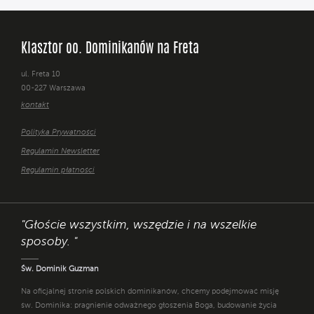
Klasztor oo. Dominikanów na Freta
ul. Freta 10
00-227 Warszawa
kontakt
Polityka Prywatności
Regulamin Newsletter
Regulamin płatności
"Głoście wszystkim, wszędzie i na wszelkie
sposoby. "
Św. Dominik Guzman
Na oficjalnej stronie polskich dominikanów, chcemy podejmować misję
św. Dominika: pragnienie odważnego głoszenia Boga, budowanie życia