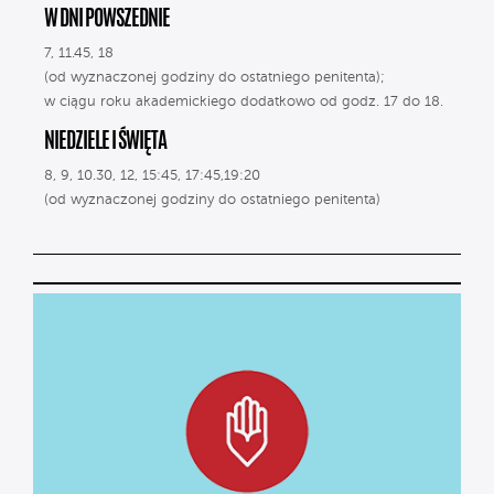
W DNI POWSZEDNIE
7, 11.45, 18
(od wyznaczonej godziny do ostatniego penitenta);
w ciągu roku akademickiego dodatkowo od godz. 17 do 18.
NIEDZIELE I ŚWIĘTA
8, 9, 10.30, 12, 15:45, 17:45,19:20
(od wyznaczonej godziny do ostatniego penitenta)