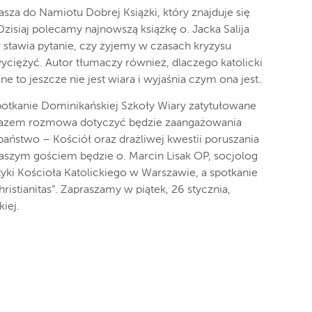
sza do Namiotu Dobrej Książki, który znajduje się
zisiaj polecamy najnowszą książkę o. Jacka Salija
or stawia pytanie, czy żyjemy w czasach kryzysu
zwyciężyć. Autor tłumaczy również, dlaczego katolicki
ne to jeszcze nie jest wiara i wyjaśnia czym ona jest.
spotkanie Dominikańskiej Szkoły Wiary zatytułowane
ym razem rozmowa dotyczyć będzie zaangażowania
 państwo – Kościół oraz drażliwej kwestii poruszania
aszym gościem będzie o. Marcin Lisak OP, socjolog
tyki Kościoła Katolickiego w Warszawie, a spotkanie
istianitas”. Zapraszamy w piątek, 26 stycznia,
iej.