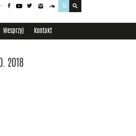
Poczta
Logowanie
Facebook
YouTube
Twitter
Instagram
SoundCloud
Sklep
Wesprzyj
Kontakt
D. 2018