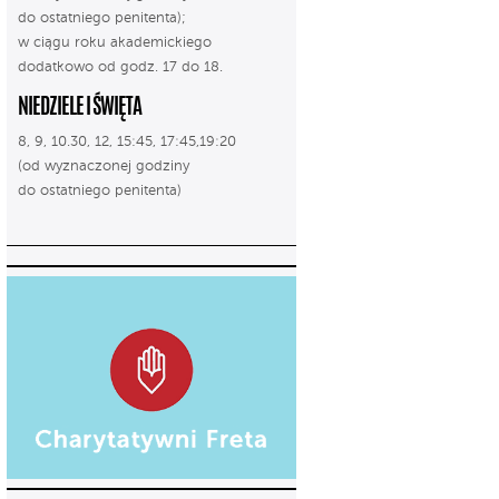
do ostatniego penitenta);
w ciągu roku akademickiego
dodatkowo od godz. 17 do 18.
NIEDZIELE I ŚWIĘTA
8, 9, 10.30, 12, 15:45, 17:45,19:20
(od wyznaczonej godziny
do ostatniego penitenta)