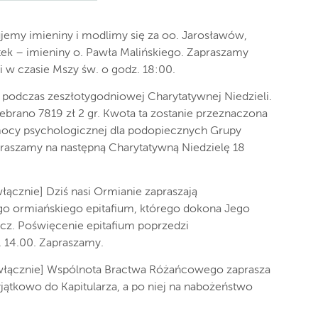
tujemy imieniny i modlimy się za oo. Jarosławów,
tek – imieniny o. Pawła Malińskiego. Zapraszamy
i w czasie Mszy św. o godz. 18:00.
 podczas zeszłotygodniowej Charytatywnej Niedzieli.
ebrano 7819 zł 2 gr. Kwota ta zostanie przeznaczona
mocy psychologicznej dla podopiecznych Grupy
praszamy na następną Charytatywną Niedzielę 18
włącznie] Dziś nasi Ormianie zapraszają
ego ormiańskiego epitafium, którego dokona Jego
cz. Poświęcenie epitafium poprzedzi
. 14.00. Zapraszamy.
0 włącznie] Wspólnota Bractwa Różańcowego zaprasza
yjątkowo do Kapitularza, a po niej na nabożeństwo