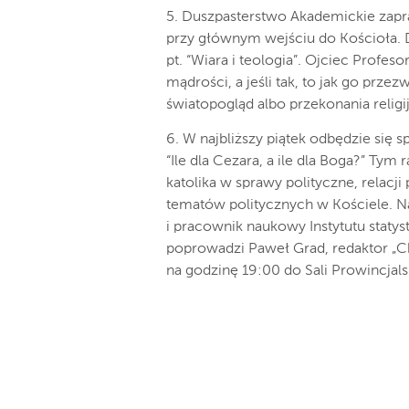
5. Duszpasterstwo Akademickie zapra
przy głównym wejściu do Kościoła. D
pt. “Wiara i teologia”. Ojciec Profes
mądrości, a jeśli tak, to jak go prze
światopogląd albo przekonania religij
6. W najbliższy piątek odbędzie się 
“Ile dla Cezara, a ile dla Boga?” T
katolika w sprawy polityczne, relacji
tematów politycznych w Kościele. N
i pracownik naukowy Instytutu statys
poprowadzi Paweł Grad, redaktor „Chr
na godzinę 19:00 do Sali Prowincjalsk