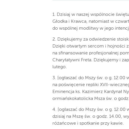
1. Dzisiaj w naszej wspólnocie świę
Głodka i Krawca, natomiast w czwar
do wspólnej modlitwy w jego intencj
2. Dziękujemy za odwiedzenie stoisk
Dzięki otwartym sercom i hojności z
na sfinansowanie profesjonalnej po
Charytatywni Freta. Dziękujemy i za
lutego.
3. [ogłaszać do Mszy św. o g. 12.00 
na poświęcenie repliki XVII-wieczn
Eminencja ks. Kazimierz Kardynał Ny
ormiańskokatolicka Msza św. o godz
4. [ogłaszać do Mszy św. o g. 12.0
dzisiaj na Mszę św. o godz. 14.00, w
różańcowe i spotkanie przy kawie.