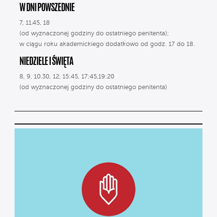
W DNI POWSZEDNIE
7, 11.45, 18
(od wyznaczonej godziny do ostatniego penitenta);
w ciągu roku akademickiego dodatkowo od godz. 17 do 18.
NIEDZIELE I ŚWIĘTA
8, 9, 10.30, 12, 15:45, 17:45,19:20
(od wyznaczonej godziny do ostatniego penitenta)