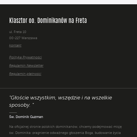
Klasztor oo. Dominikanów na Freta
ul. Freta 10
00-227 Warszawa
kontakt
Polityka Prywatności
Regulamin Newsletter
Regulamin płatności
"Głoście wszystkim, wszędzie i na wszelkie
sposoby. "
Św. Dominik Guzman
Na oficjalnej stronie polskich dominikanów, chcemy podejmować misję
św. Dominika: pragnienie odważnego głoszenia Boga, budowanie życia