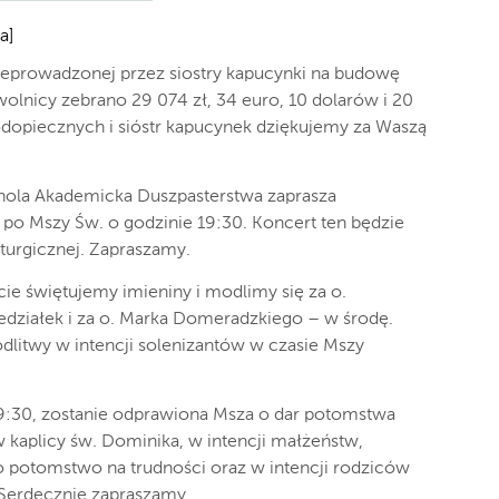
a]
przeprowadzonej przez siostry kapucynki na budowę
nicy zebrano 29 074 zł, 34 euro, 10 dolarów i 20
odopiecznych i sióstr kapucynek dziękujemy za Waszą
chola Akademicka Duszpasterstwa zaprasza
aj po Mszy Św. o godzinie 19:30. Koncert ten będzie
urgicznej. Zapraszamy.
ie świętujemy imieniny i modlimy się za o.
działek i za o. Marka Domeradzkiego – w środę.
dlitwy w intencji solenizantów w czasie Mszy
19:30, zostanie odprawiona Msza o dar potomstwa
kaplicy św. Dominika, w intencji małżeństw,
o potomstwo na trudności oraz w intencji rodziców
 Serdecznie zapraszamy.