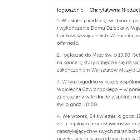
[ogłoszenie – Charytatywna Niedziel
1. W ostatnią niedzielę, w zbiórce 
i wykończenie Domu Dziecka w Wąwol
franków szwajcarskich. W imieniu p
ofiarność.
2. [ogłaszać do Mszy św. o 19.30] S
na koncert, który odbędzie się dzisi
zakończeniem Warsztatów Muzyki Lit
3. W tym tygodniu w naszej wspólnoc
Wojciecha Czwichockiego – w ponie
Zapraszamy w te dni do wspólnej mo
św. o godz. 18:00.
4. We wtorek, 24 kwietnia, o godz. 
ze specjalnym błogosławieństwem w 
napotykających w swych staraniach 
oczekujących na narodziny dziecka.