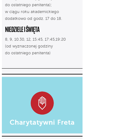
do ostatniego penitenta);
w ciągu roku akademickiego
dodatkowo od godz. 17 do 18.
NIEDZIELE I ŚWIĘTA
8, 9, 10.30, 12, 15:45, 17:45,19:20
(od wyznaczonej godziny
do ostatniego penitenta)