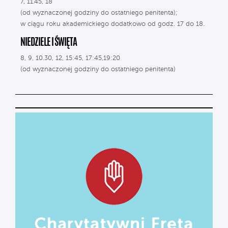
7, 11.45, 18
(od wyznaczonej godziny do ostatniego penitenta);
w ciągu roku akademickiego dodatkowo od godz. 17 do 18.
NIEDZIELE I ŚWIĘTA
8, 9, 10.30, 12, 15:45, 17:45,19:20
(od wyznaczonej godziny do ostatniego penitenta)