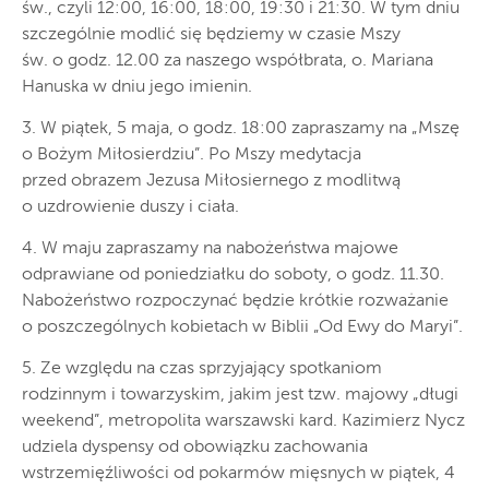
św., czyli 12:00, 16:00, 18:00, 19:30 i 21:30. W tym dniu
szczególnie modlić się będziemy w czasie Mszy
św. o godz. 12.00 za naszego współbrata, o. Mariana
Hanuska w dniu jego imienin.
3. W piątek, 5 maja, o godz. 18:00 zapraszamy na „Mszę
o Bożym Miłosierdziu”. Po Mszy medytacja
przed obrazem Jezusa Miłosiernego z modlitwą
o uzdrowienie duszy i ciała.
4. W maju zapraszamy na nabożeństwa majowe
odprawiane od poniedziałku do soboty, o godz. 11.30.
Nabożeństwo rozpoczynać będzie krótkie rozważanie
o poszczególnych kobietach w Biblii „Od Ewy do Maryi”.
5. Ze względu na czas sprzyjający spotkaniom
rodzinnym i towarzyskim, jakim jest tzw. majowy „długi
weekend”, metropolita warszawski kard. Kazimierz Nycz
udziela dyspensy od obowiązku zachowania
wstrzemięźliwości od pokarmów mięsnych w piątek, 4