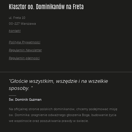
Klasztor oo. Dominikanów na Freta
ul. Freta 10
00-227 Warszawa
kontakt
Polityka Prywatności
Regulamin Newsletter
Regulamin płatności
"Głoście wszystkim, wszędzie i na wszelkie
sposoby. "
Św. Dominik Guzman
Na oficjalnej stronie polskich dominikanów, chcemy podejmować misję
św. Dominika: pragnienie odważnego głoszenia Boga, budowanie życia
we wspólnocie oraz poszukiwania prawdy w świecie.