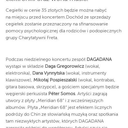
Cegiełki w cenie 35 złotych będzie można nabyć
na miejscu przed koncertem.Dochód ze sprzedaży
cegiełek zostanie przeznaczony na sfinansowanie
pomocy psychologicznej dla rodziców i podopiecznych
grupy Charytatywni Freta.
Podczas niedzielnego koncertu zespół
DAGADANA
wystąpi w składzie
Daga Gregorowicz
(wokal,
elektronika),
Dana Vynnytska
(wokal, instrumenty
klawiszowe),
Mikołaj Pospieszalski
(wokal, kontrabas,
gitara basowa, skrzypce), a gościem specjalnym będzie
węgierski perkusista
Péter Somos
. Artyści zagrają
utwory z płyty „Meridian 68” i z wcześniejszych
albumów. Płyta „Meridian 68” jest efektem licznych
podróży do Chin ze słowiańską muzyką oraz spotkania
tam niezwykłych artystów, których DAGADANA