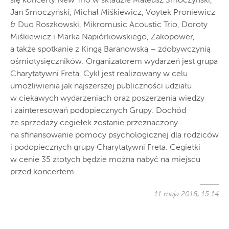
się koncerty New Trio w składzie Mateusz Smoczyński,
Jan Smoczyński, Michał Miśkiewicz, Voytek Proniewicz
& Duo Roszkowski, Mikromusic Acoustic Trio, Doroty
Miśkiewicz i Marka Napiórkowskiego, Zakopower,
a także spotkanie z Kingą Baranowską – zdobywczynią
ośmiotysięczników. Organizatorem wydarzeń jest grupa
Charytatywni Freta. Cykl jest realizowany w celu
umożliwienia jak najszerszej publiczności udziału
w ciekawych wydarzeniach oraz poszerzenia wiedzy
i zainteresowań podopiecznych Grupy. Dochód
ze sprzedaży cegiełek zostanie przeznaczony
na sfinansowanie pomocy psychologicznej dla rodziców
i podopiecznych grupy Charytatywni Freta. Cegiełki
w cenie 35 złotych będzie można nabyć na miejscu
przed koncertem.
11 maja 2018, 15:14