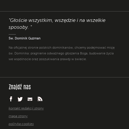
"Głoście wszystkim, wszędzie i na wszelkie
sposoby. "
Św. Dominik Guzman
Na oficjalnej stronie polskich dominikanów, chcemy podejmować misję
św. Dominika: pragnienie odważnego głoszenia Boga, budowanie życia
we wspólnocie oraz poszukiwania prawdy w świecie.
Znajdź nas
kontakt redakcji strony
mapa strony
polityka cookies