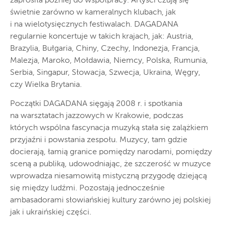
zaprosiła później do współpracy. Artyści czują się
świetnie zarówno w kameralnych klubach, jak
i na wielotysięcznych festiwalach. DAGADANA
regularnie koncertuje w takich krajach, jak: Austria,
Brazylia, Bułgaria, Chiny, Czechy, Indonezja, Francja,
Malezja, Maroko, Mołdawia, Niemcy, Polska, Rumunia,
Serbia, Singapur, Słowacja, Szwecja, Ukraina, Węgry,
czy Wielka Brytania.
Początki DAGADANA sięgają 2008 r. i spotkania
na warsztatach jazzowych w Krakowie, podczas
których wspólna fascynacja muzyką stała się zalążkiem
przyjaźni i powstania zespołu. Muzycy, tam gdzie
docierają, łamią granice pomiędzy narodami, pomiędzy
sceną a publiką, udowodniając, że szczerość w muzyce
wprowadza niesamowitą mistyczną przygodę dziejącą
się między ludźmi. Pozostają jednocześnie
ambasadorami słowiańskiej kultury zarówno jej polskiej
jak i ukraińskiej części.