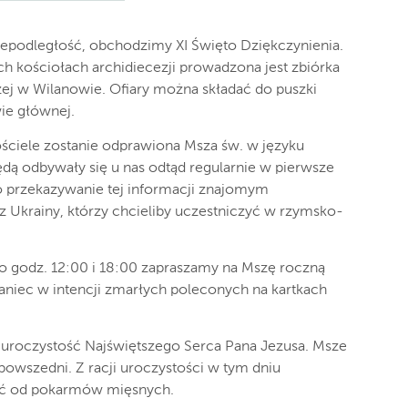
iepodległość, obchodzimy XI Święto Dziękczynienia.
ch kościołach archidiecezji prowadzona jest zbiórka
ej w Wilanowie. Ofiary można składać do puszki
wie głównej.
kościele zostanie odprawiona Msza św. w języku
ędą odbywały się u nas odtąd regularnie w pierwsze
o przekazywanie tej informacji znajomym
Ukrainy, którzy chcieliby uczestniczyć w rzymsko-
, o godz. 12:00 i 18:00 zapraszamy na Mszę roczną
aniec w intencji zmarłych poleconych na kartkach
 uroczystość Najświętszego Serca Pana Jezusa. Msze
powszedni. Z racji uroczystości w tym dniu
ść od pokarmów mięsnych.