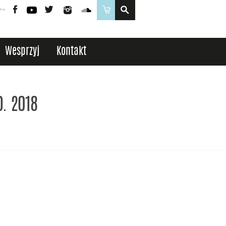
Poczta
Logowanie
Facebook
YouTube
Twitter
Instagram
SoundCloud
Sklep
Wesprzyj
Kontakt
D. 2018