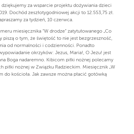
, dziękujemy za wsparcie projektu dożywiania dzieci
9. Dochód zeszłotygodniowej akcji to 12.553,75 zł.
apraszamy za tydzień, 10 czerwca.
meru miesięcznika “W drodze” zatytułowanego „Co
y piszą o tym, że świętość to nie jest bezgrzeszność,
nia od normalności i codzienności. Ponadto
ypowiadanie okrzyków: Jezus, Maria!, O Jezu! jest
ana Boga nadaremno. Kibicom piłki nożnej polecamy
 piłki nożnej w Związku Radzieckim. Miesięcznik „W
em do kościoła. Jak zawsze można płacić gotówką