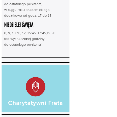
do ostatniego penitenta);
w ciągu roku akademickiego
dodatkowo od godz. 17 do 18.
NIEDZIELE I ŚWIĘTA
8, 9, 10.30, 12, 15:45, 17:45,19:20
(od wyznaczonej godziny
do ostatniego penitenta)