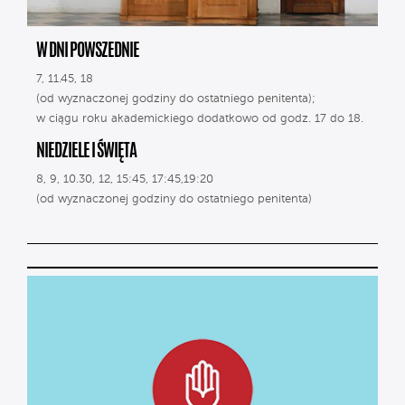
W DNI POWSZEDNIE
7, 11.45, 18
(od wyznaczonej godziny do ostatniego penitenta);
w ciągu roku akademickiego dodatkowo od godz. 17 do 18.
NIEDZIELE I ŚWIĘTA
8, 9, 10.30, 12, 15:45, 17:45,19:20
(od wyznaczonej godziny do ostatniego penitenta)