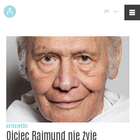
Poczta
Logowan
AKTUALNOŚCI
Ojciec Rajmund nie żyje