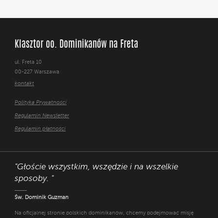
Klasztor oo. Dominikanów na Freta
ul. Freta 10
00-227 Warszawa
kontakt
Polityka Prywatności
Regulamin Newsletter
Regulamin płatności
"Głoście wszystkim, wszędzie i na wszelkie
sposoby. "
Św. Dominik Guzman
Na oficjalnej stronie polskich dominikanów, chcemy podejmować misję