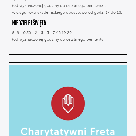
(od wyznaczonej godziny do ostatniego penitenta);
w ciągu roku akademickiego dodatkowo od godz. 17 do 18.
NIEDZIELE I ŚWIĘTA
8, 9, 10.30, 12, 15:45, 17:45,19:20
(od wyznaczonej godziny do ostatniego penitenta)