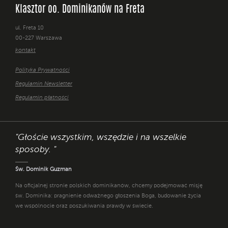
Klasztor oo. Dominikanów na Freta
ul. Freta 10
00-227 Warszawa
kontakt
Polityka Prywatności
Regulamin Newsletter
Regulamin płatności
"Głoście wszystkim, wszędzie i na wszelkie
sposoby. "
Św. Dominik Guzman
Na oficjalnej stronie polskich dominikanów, chcemy podejmować misję
św. Dominika: pragnienie odważnego głoszenia Boga, budowanie życia
we wspólnocie oraz poszukiwania prawdy w świecie.