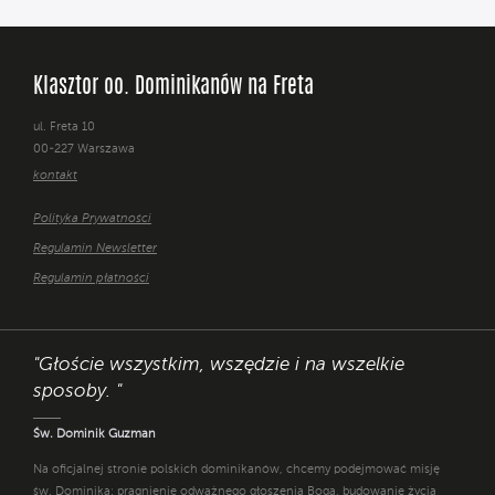
Klasztor oo. Dominikanów na Freta
ul. Freta 10
00-227 Warszawa
kontakt
Polityka Prywatności
Regulamin Newsletter
Regulamin płatności
"Głoście wszystkim, wszędzie i na wszelkie
sposoby. "
Św. Dominik Guzman
Na oficjalnej stronie polskich dominikanów, chcemy podejmować misję
św. Dominika: pragnienie odważnego głoszenia Boga, budowanie życia