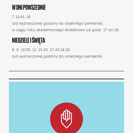
W DNI POWSZEDNIE
7, 11.45, 18
(od wyznaczonej godziny do ostatniego penitenta);
w ciągu roku akademickiego dodatkowo od godz. 17 do 18.
NIEDZIELE I ŚWIĘTA
8, 9, 10.30, 12, 15:45, 17:45,19:20
(od wyznaczonej godziny do ostatniego penitenta)