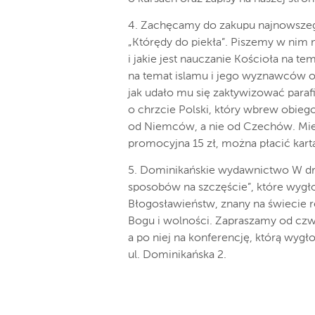
4. Zachęcamy do zakupu najnowszeg
„Którędy do piekła”. Piszemy w nim 
i jakie jest nauczanie Kościoła na 
na temat islamu i jego wyznawców 
jak udało mu się zaktywizować paraf
o chrzcie Polski, który wbrew obie
od Niemców, a nie od Czechów. Mies
promocyjna 15 zł, można płacić kart
5. Dominikańskie wydawnictwo W dro
sposobów na szczęście”, które wygło
Błogosławieństw, znany na świecie re
Bogu i wolności. Zapraszamy od czwa
a po niej na konferencję, którą wygł
ul. Dominikańska 2.