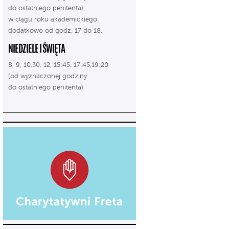
do ostatniego penitenta);
w ciągu roku akademickiego
dodatkowo od godz. 17 do 18.
NIEDZIELE I ŚWIĘTA
8, 9, 10.30, 12, 15:45, 17:45,19:20
(od wyznaczonej godziny
do ostatniego penitenta)