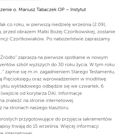
enie o. Mariusz Tabaczek OP – Instytut
Jak co roku, w pierwszą niedzielę września (2.09),
a, przed obrazem Matki Bożej Czortkowskiej, zostanie
tencji Czortkowiaków. Po nabożeństwie zapraszamy
“Źródło” zaprasza na pierwsze spotkanie w nowym
entów szkół wyższych do 30 roku życia. W tym roku
…” zajmie się m.in. zagadnieniem Starego Testamentu,
ją Pięcioksięgu oraz wprowadzeniem w modlitwę
z cyklu wykładowego odbędzie się we czwartek, 6
 (wejście od korytarza DA). Informacje
na znaleźć na stronie internetowej
z na stronach naszego klasztoru.
 dorosłych przygotowujące do przyjęcia sakramentów
apisy trwają do 15 września. Więcej informacji
ie internetowej.