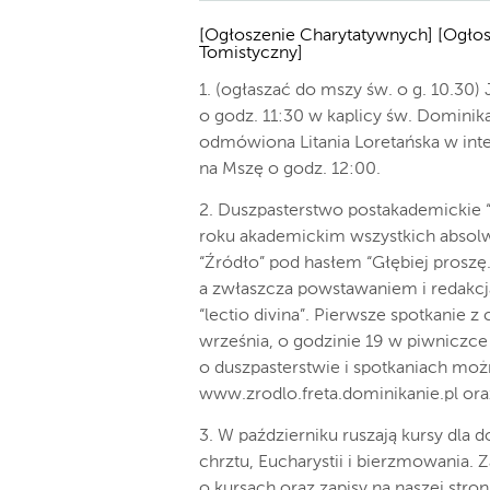
[Ogłoszenie Charytatywnych] [Ogłosz
Tomistyczny]
1. (ogłaszać do mszy św. o g. 10.30) 
o godz. 11:30 w kaplicy św. Dominik
odmówiona Litania Loretańska w in
na Mszę o godz. 12:00.
2. Duszpasterstwo postakademickie 
roku akademickim wszystkich absolw
“Źródło” pod hasłem “Głębiej proszę
a zwłaszcza powstawaniem i redakc
“lectio divina”. Pierwsze spotkanie 
września, o godzinie 19 w piwniczce
o duszpasterstwie i spotkaniach moż
www.zrodlo.freta.dominikanie.pl ora
3. W październiku ruszają kursy dla
chrztu, Eucharystii i bierzmowania. Z
o kursach oraz zapisy na naszej stron