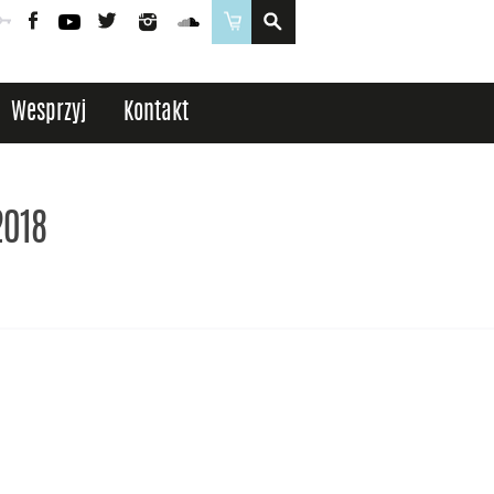
Poczta
Logowanie
Facebook
YouTube
Twitter
Instagram
SoundCloud
Sklep
Wesprzyj
Kontakt
2018