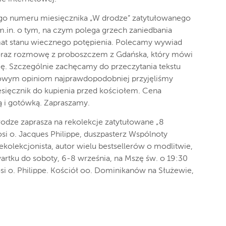
o numeru miesięcznika „W drodze” zatytułowanego
m.in. o tym, na czym polega grzech zaniedbania
temat stanu wiecznego potępienia. Polecamy wywiad
oraz rozmowę z proboszczem z Gdańska, który mówi
ię. Szczególnie zachęcamy do przeczytania tekstu
gowym opiniom najprawdopodobniej przyjęliśmy
ięcznik do kupienia przed kościołem. Cena
ą i gotówką. Zapraszamy.
dze zaprasza na rekolekcje zatytułowane „8
si o. Jacques Philippe, duszpasterz Wspólnoty
kolekcjonista, autor wielu bestsellerów o modlitwie,
rtku do soboty, 6-8 września, na Mszę św. o 19:30
osi o. Philippe. Kościół oo. Dominikanów na Służewie,