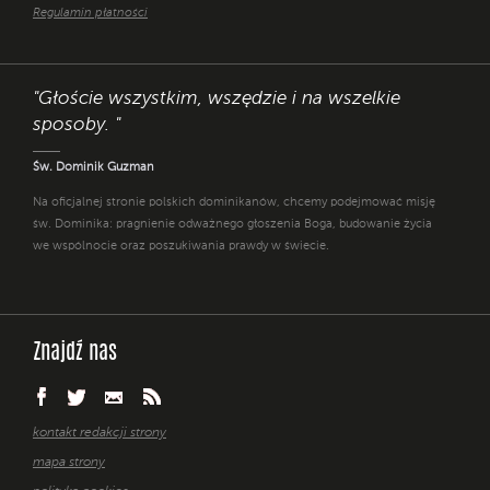
Regulamin płatności
"Głoście wszystkim, wszędzie i na wszelkie
sposoby. "
Św. Dominik Guzman
Na oficjalnej stronie polskich dominikanów, chcemy podejmować misję
św. Dominika: pragnienie odważnego głoszenia Boga, budowanie życia
we wspólnocie oraz poszukiwania prawdy w świecie.
Znajdź nas
kontakt redakcji strony
mapa strony