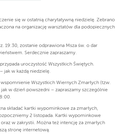
ączenie się w ostatnią charytatywną niedzielę. Zebrano
naczona na organizację warsztatów dla podopiecznych
dz. 19:30, zostanie odprawiona Msza św. o dar
ieństwem. Serdecznie zapraszamy.
a, przypada uroczystość Wszystkich Świętych.
 jak w każdą niedzielę.
my wspomnienie Wszystkich Wiernych Zmarłych (tzw.
. jak w dzień powszedni – zapraszamy szczególnie
18:00.
żna składać kartki wypominkowe za zmarłych,
rozpoczniemy 2 listopada. Kartki wypominkowe
 oraz w zakrystii. Można też intencję za zmarłych
szą stronę internetową.