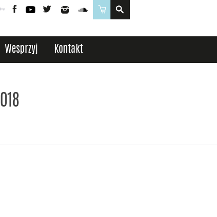
Poczta
Logowanie
Facebook
YouTube
Twitter
Instagram
SoundCloud
Sklep
Wesprzyj
Kontakt
2018