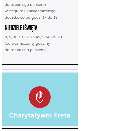
do ostatniego penitenta);
w ciągu roku akademickiego
dodatkowo od godz. 17 do 18.
NIEDZIELE I ŚWIĘTA
8, 9, 10.30, 12, 15:45, 17:45,19:20
(od wyznaczonej godziny
do ostatniego penitenta)