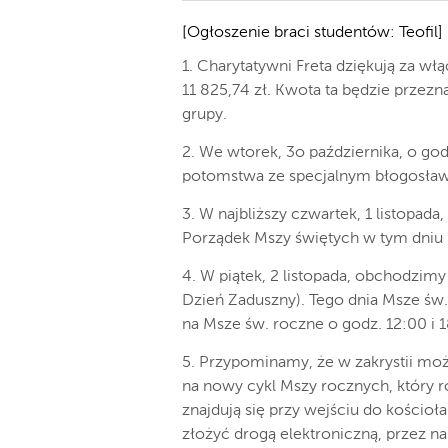
[Ogłoszenie braci studentów: Teofil]
1. Charytatywni Freta dziękują za wł
11 825,74 zł. Kwota ta będzie przez
grupy.
2. We wtorek, 3o października, o go
potomstwa ze specjalnym błogosław
3. W najbliższy czwartek, 1 listopad
Porządek Mszy świętych w tym dniu –
4. W piątek, 2 listopada, obchodzi
Dzień Zaduszny). Tego dnia Msze św
na Msze św. roczne o godz. 12:00 i 
5. Przypominamy, że w zakrystii mo
na nowy cykl Mszy rocznych, który 
znajdują się przy wejściu do kościoła
złożyć drogą elektroniczną, przez na