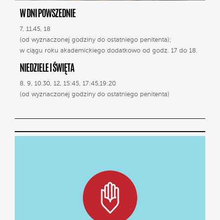
W DNI POWSZEDNIE
7, 11.45, 18
(od wyznaczonej godziny do ostatniego penitenta);
w ciągu roku akademickiego dodatkowo od godz. 17 do 18.
NIEDZIELE I ŚWIĘTA
8, 9, 10.30, 12, 15:45, 17:45,19:20
(od wyznaczonej godziny do ostatniego penitenta)