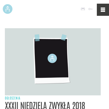
Poczta
Logowan
OGŁOSZENIA
XXXII NIEDZIELA ZWYKŁA 2018