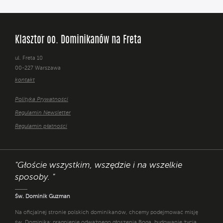
Klasztor oo. Dominikanów na Freta
ul. Freta 10
00-227 Warszawa
kontakt
Polityka Prywatności
Regulamin Newsletter
Regulamin płatności
"Głoście wszystkim, wszędzie i na wszelkie
sposoby. "
Św. Dominik Guzman
Na oficjalnej stronie polskich dominikanów, chcemy podejmować misję
św. Dominika: pragnienie odważnego głoszenia Boga, budowanie życia