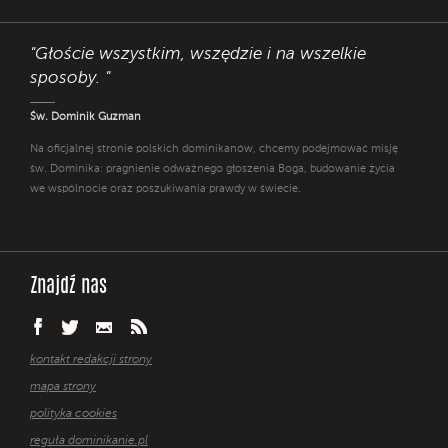
"Głoście wszystkim, wszędzie i na wszelkie
sposoby. "
Św. Dominik Guzman
Na oficjalnej stronie polskich dominikanów, chcemy podejmować misję
św. Dominika: pragnienie odważnego głoszenia Boga, budowanie życia
we wspólnocie oraz poszukiwania prawdy w świecie.
Znajdź nas
kontakt redakcji strony
mapa strony
polityka cookies
reguła dominikanie.pl