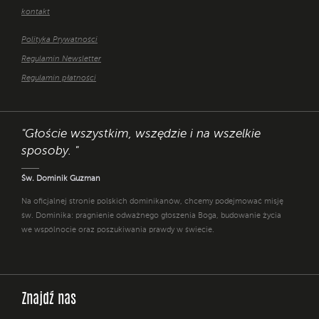
kontakt
Polityka Prywatności
Regulamin Newsletter
Regulamin płatności
"Głoście wszystkim, wszędzie i na wszelkie
sposoby. "
Św. Dominik Guzman
Na oficjalnej stronie polskich dominikanów, chcemy podejmować misję
św. Dominika: pragnienie odważnego głoszenia Boga, budowanie życia
we wspólnocie oraz poszukiwania prawdy w świecie.
Znajdź nas