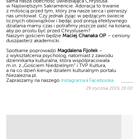
sama nasza obecność uwielbiająca Chryst
usa
w Najświętszym Sakramencie. Adoracja to trwanie
z miłością przed tym, który zna nasze serca i pierwszy
nas umiłował. Czy jednak żyjąc w pędzącym świecie
licznych obowiązków i będąc pod presją efektywnego
działania mamy czas i potrafimy jeszcze paść na kolana,
aby po prostu być przed Chrystusem?
Naszym gościem będzie
Maciej Chanaka OP
– ceniony
duszpasterz akademicki.
Spotkanie poprowadzi
Magdalena Fijołek
–
z wykształcenia psycholog, natomiast z zawodu
dziennikarka kulturalna, która współpracowała
m.in. z „Gościem Niedzielnym” i TVP Kultura,
a na co dzień kieruje działem kulturalnym portalu
Niezalezna.pl.
Zapraszamy na naszego
Instagrama
i
Facebooka
29 stycznia 2019, 16:00