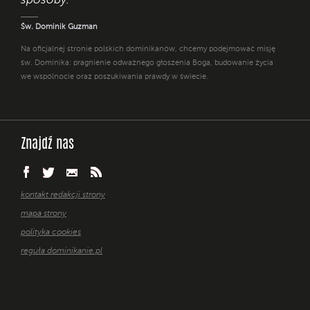
sposoby. "
Św. Dominik Guzman
Na oficjalnej stronie polskich dominikanów, chcemy podejmować misję
św. Dominika: pragnienie odważnego głoszenia Boga, budowanie życia
we wspólnocie oraz poszukiwania prawdy w świecie.
Znajdź nas
kontakt redakcji strony
mapa strony
polityka cookies
reguła dominikanie.pl