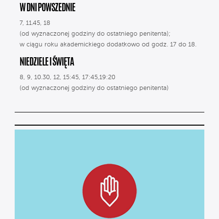
W DNI POWSZEDNIE
7, 11.45, 18
(od wyznaczonej godziny do ostatniego penitenta);
w ciągu roku akademickiego dodatkowo od godz. 17 do 18.
NIEDZIELE I ŚWIĘTA
8, 9, 10.30, 12, 15:45, 17:45,19:20
(od wyznaczonej godziny do ostatniego penitenta)