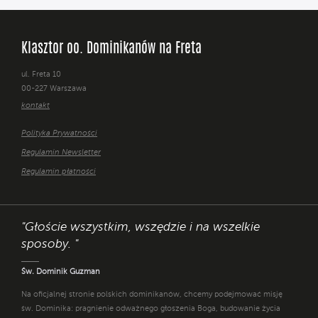
Klasztor oo. Dominikanów na Freta
ul. Freta 10
00-227 Warszawa
kontakt
Polityka Prywatności
Regulamin Newsletter
Regulamin płatności
"Głoście wszystkim, wszędzie i na wszelkie
sposoby. "
Św. Dominik Guzman
Na oficjalnej stronie polskich dominikanów, chcemy podejmować misję
św. Dominika: pragnienie odważnego głoszenia Boga, budowanie życia