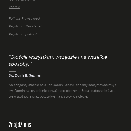
00-227 Warszawa
kontakt
Polityka Prywatności
Regulamin Newsletter
Regulamin płatności
"Głoście wszystkim, wszędzie i na wszelkie
sposoby. "
Św. Dominik Guzman
Na oficjalnej stronie polskich dominikanów, chcemy podejmować misję
św. Dominika: pragnienie odważnego głoszenia Boga, budowanie życia
we wspólnocie oraz poszukiwania prawdy w świecie.
Znajdź nas