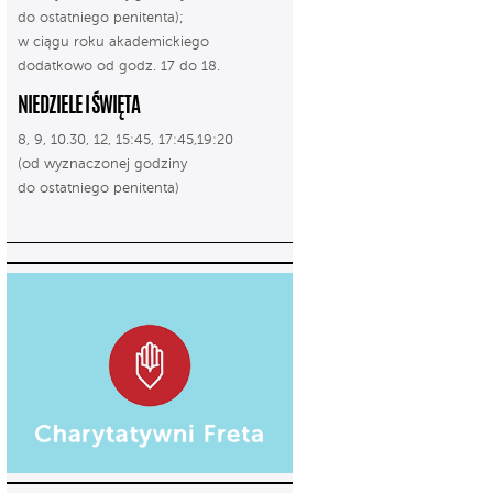
do ostatniego penitenta);
w ciągu roku akademickiego
dodatkowo od godz. 17 do 18.
NIEDZIELE I ŚWIĘTA
8, 9, 10.30, 12, 15:45, 17:45,19:20
(od wyznaczonej godziny
do ostatniego penitenta)