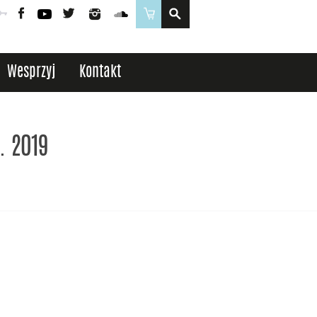
Poczta
Logowanie
Facebook
YouTube
Twitter
Instagram
SoundCloud
Sklep
Wesprzyj
Kontakt
. 2019