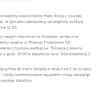
, obchodzimy wspomnienie Matki Bożej z Lourdes,
go. W tym dniu zapraszamy szczególnie na Mszę
inę 12.00.
przy naszym klasztorze na Służewie, serdecznie
 który wygłosi o. Mateusz Przanowski OP.
lenia Chrystusa według św. Tomasza z Akwinu.
 o godz. 19.00 w klasztorze na ul. Dominikańskiej 2.
ielgrzymkę do Ziemi Świętej w dniach od 3 do 11 lipca
ztor. Osoby zainteresowane wyjazdem mogą zasięgnąć
e naszego klasztoru.