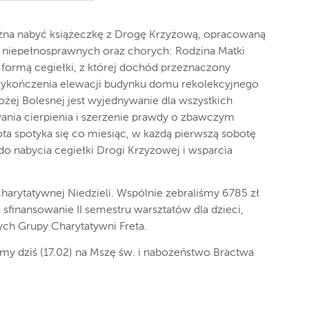
można nabyć książeczkę z Drogę Krzyżową, opracowaną
 niepełnosprawnych oraz chorych: Rodzina Matki
 formą cegiełki, z której dochód przeznaczony
 wykończenia elewacji budynku domu rekolekcyjnego
ożej Bolesnej jest wyjednywanie dla wszystkich
ania cierpienia i szerzenie prawdy o zbawczym
ota spotyka się co miesiąc, w każdą pierwszą sobotę
do nabycia cegiełki Drogi Krzyżowej i wsparcia
Charytatywnej Niedzieli. Wspólnie zebraliśmy 6785 zł
 sfinansowanie II semestru warsztatów dla dzieci,
ch Grupy Charytatywni Freta.
amy dziś (17.02) na Mszę św. i nabożeństwo Bractwa