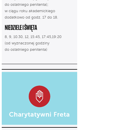
do ostatniego penitenta);
w ciągu roku akademickiego
dodatkowo od godz. 17 do 18.
NIEDZIELE I ŚWIĘTA
8, 9, 10.30, 12, 15:45, 17:45,19:20
(od wyznaczonej godziny
do ostatniego penitenta)