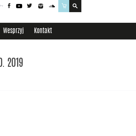
Poczta
Logowanie
Facebook
YouTube
Twitter
Instagram
SoundCloud
Sklep
Wesprzyj
Kontakt
D. 2019