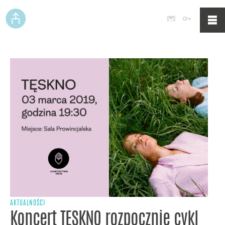
Poczta
Logowan
AKTUALNOŚCI
Koncert TĘSKNO rozpocznie cykl