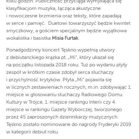
kilku godzin. Publiczność przyciąga wymykająca się
klasyfikacjom muzyka, łącząca akustyczne
i nowoczesne brzmienia oraz teksty, które zapadają
w serce i pamięć. Duetowi towarzyszyć będzie kwintet
smyczkowy, a gościem specjalnym będzie wyjątkowa
wokalistka i basistka
Misia Furtak
.
Ponadgodzinny koncert Tęskno wypełnią utwory
z debiutanckiego krążka pt. „Mi”, który ukazał się
na początku listopada 2018 roku. Tuż po wydaniu płyty
zespół w krótkim czasie zdobył serca słuchaczy
i przychylność krytyków. Płyta „Mi” pojawiła się
w licznych zestawieniach rocznych, m.in. zdobywając 1.
miejsce w głosowaniu słuchaczy Radiowego Domu
Kultury w Trójce, 1. miejsce rankingu Interii czy 4.
miejsce w rankingu Gazety Wyborczej, tworzonego
przez 45 zaproszonych dziennikarzy muzycznych.
Tęskno zostało nominowane do nagrody Fryderyki 2019
w kategorii debiut roku.