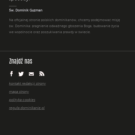
Św. Dominik Guzman
Na oficjalnej stronie polskich dominikanów, chcemy podejmować misję
św. Dominika: pragnienie odważnego głoszenia Boga, budowanie życia
we wspólnocie oraz poszukiwania prawdy w świecie.
Znajdź nas
kontakt redakcji strony
mapa strony
polityka cookies
reguła dominikanie.pl