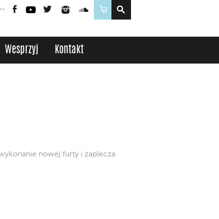
Poczta
Logowanie
Facebook
YouTube
Twitter
Instagram
SoundCloud
Sklep
Wesprzyj
Kontakt
wykonanie nowej furty i zaplecza