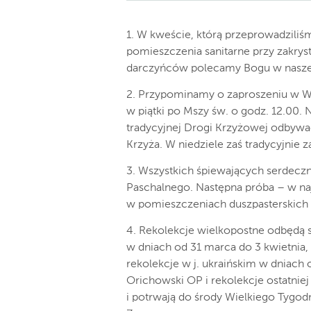
1. W kweście, którą przeprowadziliś
pomieszczenia sanitarne przy zakryst
darczyńców polecamy Bogu w naszej
2. Przypominamy o zaproszeniu w W
w piątki po Mszy św. o godz. 12.00. 
tradycyjnej Drogi Krzyżowej odbywać
Krzyża. W niedziele zaś tradycyjnie 
3. Wszystkich śpiewających serdeczn
Paschalnego. Następna próba – w naj
w pomieszczeniach duszpasterskich 
4. Rekolekcje wielkopostne odbędą s
w dniach od 31 marca do 3 kwietnia
rekolekcje w j. ukraińskim w dniach 
Orichowski OP i rekolekcje ostatnie
i potrwają do środy Wielkiego Tygod