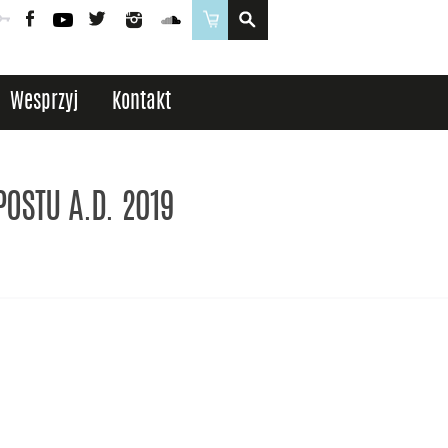
Poczta
Logowanie
Facebook
YouTube
Twitter
Instagram
SoundCloud
Sklep
Wesprzyj
Kontakt
POSTU A.D. 2019