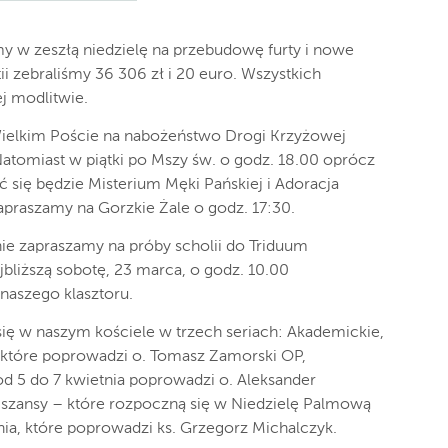
my w zeszłą niedzielę na przebudowę furty i nowe
ii zebraliśmy 36 306 zł i 20 euro. Wszystkich
 modlitwie.
ielkim Poście na nabożeństwo Drogi Krzyżowej
Natomiast w piątki po Mszy św. o godz. 18.00 oprócz
 się będzie Misterium Męki Pańskiej i Adoracja
zapraszamy na Gorzkie Żale o godz. 17:30.
ie zapraszamy na próby scholii do Triduum
bliższą sobotę, 23 marca, o godz. 10.00
naszego klasztoru.
ię w naszym kościele w trzech seriach: Akademickie,
, które poprowadzi o. Tomasz Zamorski OP,
od 5 do 7 kwietnia poprowadzi o. Aleksander
j szansy – które rozpoczną się w Niedzielę Palmową
nia, które poprowadzi ks. Grzegorz Michalczyk.