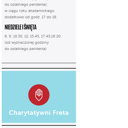
do ostatniego penitenta);
w ciągu roku akademickiego
dodatkowo od godz. 17 do 18.
NIEDZIELE I ŚWIĘTA
8, 9, 10.30, 12, 15:45, 17:45,19:20
(od wyznaczonej godziny
do ostatniego penitenta)