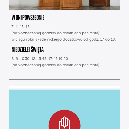
W DNI POWSZEDNIE
7, 11.45, 18
(od wyznaczonej godziny do ostatniego penitenta);
w ciągu roku akademickiego dodatkowo od godz. 17 do 18.
NIEDZIELE I ŚWIĘTA
8, 9, 10.30, 12, 15:45, 17:45,19:20
(od wyznaczonej godziny do ostatniego penitenta)