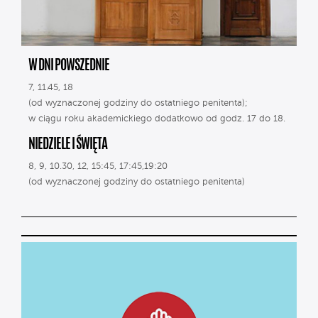
W DNI POWSZEDNIE
7, 11.45, 18
(od wyznaczonej godziny do ostatniego penitenta);
w ciągu roku akademickiego dodatkowo od godz. 17 do 18.
NIEDZIELE I ŚWIĘTA
8, 9, 10.30, 12, 15:45, 17:45,19:20
(od wyznaczonej godziny do ostatniego penitenta)