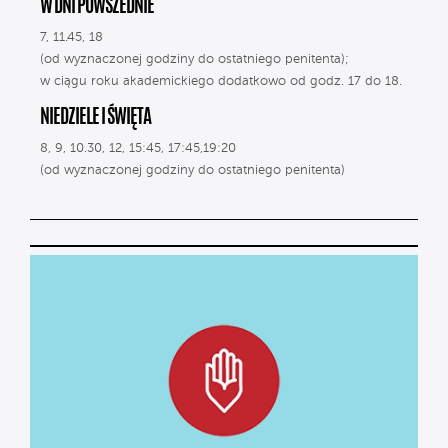
W DNI POWSZEDNIE
7, 11.45, 18
(od wyznaczonej godziny do ostatniego penitenta);
w ciągu roku akademickiego dodatkowo od godz. 17 do 18.
NIEDZIELE I ŚWIĘTA
8, 9, 10.30, 12, 15:45, 17:45,19:20
(od wyznaczonej godziny do ostatniego penitenta)