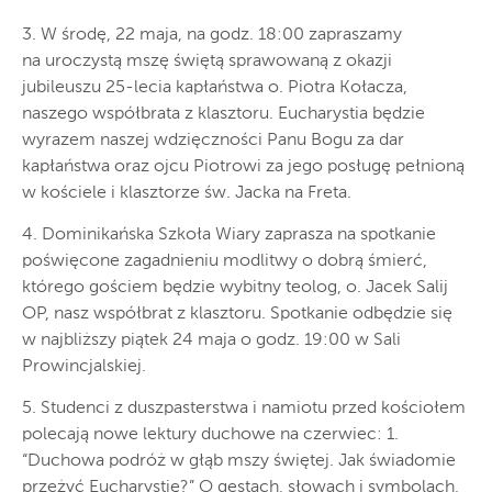
3. W środę, 22 maja, na godz. 18:00 zapraszamy
na uroczystą mszę świętą sprawowaną z okazji
jubileuszu 25-lecia kapłaństwa o. Piotra Kołacza,
naszego współbrata z klasztoru. Eucharystia będzie
wyrazem naszej wdzięczności Panu Bogu za dar
kapłaństwa oraz ojcu Piotrowi za jego posługę pełnioną
w kościele i klasztorze św. Jacka na Freta.
4. Dominikańska Szkoła Wiary zaprasza na spotkanie
poświęcone zagadnieniu modlitwy o dobrą śmierć,
którego gościem będzie wybitny teolog, o. Jacek Salij
OP, nasz współbrat z klasztoru. Spotkanie odbędzie się
w najbliższy piątek 24 maja o godz. 19:00 w Sali
Prowincjalskiej.
5. Studenci z duszpasterstwa i namiotu przed kościołem
polecają nowe lektury duchowe na czerwiec: 1.
“Duchowa podróż w głąb mszy świętej. Jak świadomie
przeżyć Eucharystię?” O gestach, słowach i symbolach,