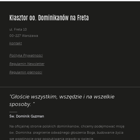
Klasztor oo. Dominikanów na Freta
ul. Freta 10
00-227 Warszawa
kontakt
Polityka Prywatności
Regulamin Newsletter
Regulamin płatności
"Głoście wszystkim, wszędzie i na wszelkie
sposoby. "
Św. Dominik Guzman
Na oficjalnej stronie polskich dominikanów, chcemy podejmować misję
św. Dominika: pragnienie odważnego głoszenia Boga, budowanie życia
we wspólnocie oraz poszukiwania prawdy w świecie.