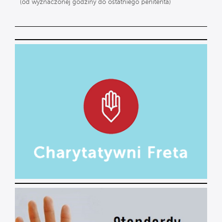
(od wyznaczonej godziny do ostatniego penitenta)