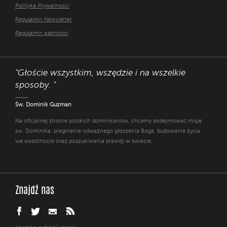
Polityka Prywatności
Regulamin Newsletter
Regulamin płatności
"Głoście wszystkim, wszędzie i na wszelkie
sposoby. "
Św. Dominik Guzman
Na oficjalnej stronie polskich dominikanów, chcemy podejmować misję
św. Dominika: pragnienie odważnego głoszenia Boga, budowanie życia
we wspólnocie oraz poszukiwania prawdy w świecie.
Znajdź nas