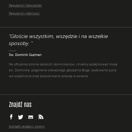
Regulamin Newsletter
Regulamin płatności
"Głoście wszystkim, wszędzie i na wszelkie
sposoby. "
Św. Dominik Guzman
Na oficjalnej stronie polskich dominikanów, chcemy podejmować misję
św. Dominika: pragnienie odważnego głoszenia Boga, budowanie życia
we wspólnocie oraz poszukiwania prawdy w świecie.
Znajdź nas
kontakt redakcji strony