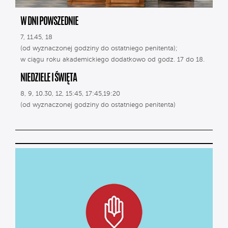
W DNI POWSZEDNIE
7, 11.45, 18
(od wyznaczonej godziny do ostatniego penitenta);
w ciągu roku akademickiego dodatkowo od godz. 17 do 18.
NIEDZIELE I ŚWIĘTA
8, 9, 10.30, 12, 15:45, 17:45,19:20
(od wyznaczonej godziny do ostatniego penitenta)