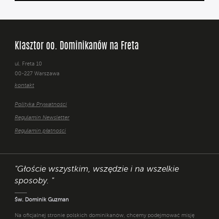
Klasztor oo. Dominikanów na Freta
ul. Freta 10
00-227 Warszawa
kontakt
Polityka Prywatności
Regulamin Newsletter
Regulamin płatności
"Głoście wszystkim, wszędzie i na wszelkie
sposoby. "
Św. Dominik Guzman
Na oficjalnej stronie polskich dominikanów, chcemy podejmować misję