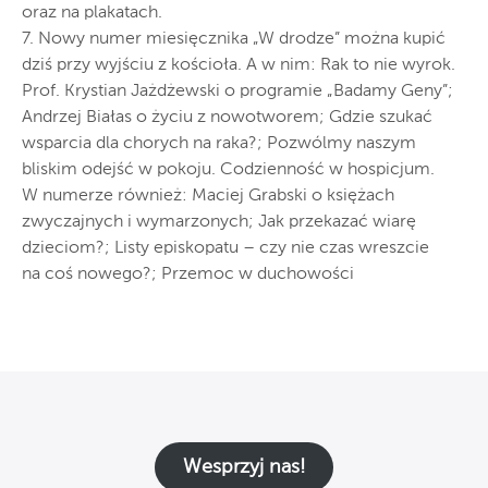
oraz na plakatach.
7. Nowy numer miesięcznika „W drodze” można kupić
dziś przy wyjściu z kościoła. A w nim: Rak to nie wyrok.
Prof. Krystian Jażdżewski o programie „Badamy Geny”;
Andrzej Białas o życiu z nowotworem; Gdzie szukać
wsparcia dla chorych na raka?; Pozwólmy naszym
bliskim odejść w pokoju. Codzienność w hospicjum.
W numerze również: Maciej Grabski o księżach
zwyczajnych i wymarzonych; Jak przekazać wiarę
dzieciom?; Listy episkopatu – czy nie czas wreszcie
na coś nowego?; Przemoc w duchowości
Wesprzyj nas!