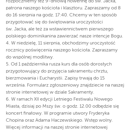
rozpoczniemy też 9-dniową nowennę do św. Jacka,
patrona naszego kościoła i klasztoru. Zapraszamy od 8
do 16 sierpnia na godz. 17:40. Chcemy w ten sposób
przygotować się do świętowania uroczystości
św. Jacka, ale też za wstawiennictwem pierwszego
polskiego dominikanina zawierzać nasze intencje Bogu.
4. W niedzielę, 11 sierpnia, obchodzimy uroczystość
rocznicy poświęcenia naszego kościoła. Zapraszamy
do wspólnej modlitwy.
5. Od 1 października rusza kurs dla osób dorosłych
przygotowujący do przyjęcia sakramentu chrztu,
bierzmowania i Eucharystii. Zapisy trwają do 15
września. Formularz zgłoszeniowy znajdziecie na naszej
stronie internetowej w dziale Sakramenty.
6. W ramach XII edycji Letniego Festiwalu Nowego
Miasta, dzisiaj po Mszy św. o godz. 12.00 odbędzie się
koncert finałowy. W programie utwory Fryderyka
Chopina oraz Adama Haczewskiego. Wstęp wolny.
Więcej informacji na naszej stronie internetowej