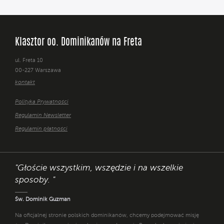
Klasztor oo. Dominikanów na Freta
ul. Freta 10
00-227 Warszawa
kontakt
Polityka Prywatności
Regulamin Newsletter
Regulamin płatności
"Głoście wszystkim, wszędzie i na wszelkie
sposoby. "
Św. Dominik Guzman
Na oficjalnej stronie polskich dominikanów, chcemy podejmować misję