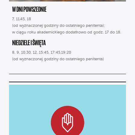
W DNI POWSZEDNIE
7, 11.45, 18
(od wyznaczonej godziny do ostatniego penitenta);
w ciągu roku akademickiego dodatkowo od godz. 17 do 18.
NIEDZIELE I ŚWIĘTA
8, 9, 10.30, 12, 15:45, 17:45,19:20
(od wyznaczonej godziny do ostatniego penitenta)