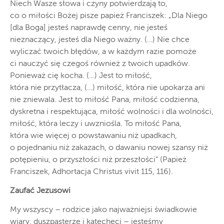
Niech Wasze słowa i czyny potwierdzają to,
co o miłości Bożej pisze papież Franciszek: „Dla Niego
[dla Boga] jesteś naprawdę cenny, nie jesteś
nieznaczący, jesteś dla Niego ważny. (…) Nie chce
wyliczać twoich błędów, a w każdym razie pomoże
ci nauczyć się czegoś również z twoich upadków.
Ponieważ cię kocha. (…) Jest to miłość,
która nie przytłacza, (…) miłość, która nie upokarza ani
nie zniewala. Jest to miłość Pana, miłość codzienna,
dyskretna i respektująca, miłość wolności i dla wolności,
miłość, która leczy i uwzniośla. To miłość Pana,
która wie więcej o powstawaniu niż upadkach,
o pojednaniu niż zakazach, o dawaniu nowej szansy niż
potępieniu, o przyszłości niż przeszłości” (Papież
Franciszek, Adhortacja Christus vivit 115, 116).
Zaufać Jezusowi
My wszyscy – rodzice jako najważniejsi świadkowie
wiary, duszpasterze i katecheci – jesteśmy