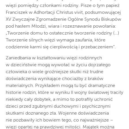
więzi pomiędzy członkami rodziny. Pisze o tym papież
Franciszek w Adhortacji Christus vivit, podsumowującej
XV Zwyczajne Zgromadzenie Ogólne Synodu Biskupów
pod hasłem Młodzi, wiara i rozeznawanie powołania:
„Tworzenie domu to ostatecznie tworzenie rodziny (…)
Tworzenie silnych więzi wymaga zaufania, które
codziennie karmi się cierpliwością i przebaczeniem”.
Zaniedbania w kształtowaniu więzi rodzinnych
w dzieciństwie mogą wywołać w życiu dojrzałego
człowieka o wiele groźniejsze skutki niż trudne
doświadczenia wynikające chociażby z braków
materialnych. Przykładem mogą tu być dramatyczne
historie rodzin, które w wyniku II wojny światowej traciły
niekiedy cały dobytek, a mimo to potrafiły uchronić
dzieci przed zgubnymi duchowymi i psychicznymi
skutkami doznanego zła. Wojenne doświadczenia
nie pozbawiły ich bowiem tego, co najważniejsze –
więzi opartej na prawdziwej miłości. Majątek można