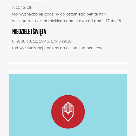
7, 11.45, 18
(od wyznaczonej godziny do ostatniego penitenta);
w ciągu roku akademickiego dodatkowo od godz. 17 do 18.
NIEDZIELE I ŚWIĘTA
8, 9, 10.30, 12, 15:45, 17:45,19:20
(od wyznaczonej godziny do ostatniego penitenta)