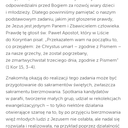
odpowiedzialni przed Bogiem za rozwój wiary dzieci
i młodzieży. Dlatego powinniśmy pamiętać o naszym
podstawowym zadaniu, jakim jest głoszenie prawdy,
że Jezus jest jedynym Panem i Zbawicielem człowieka.
Prawdę tę głosił św. Paweł Apostoł, który w Liście
do Koryntian pisał: „Przekazałem wam na początku to,
co przejąłem: że Chrystus umarł – zgodnie z Pismem –
za nasze grzechy, że został pogrzebany,
że zmartwychwstał trzeciego dnia, zgodnie z Pismem”
(1 Kor 15, 3-4).
Znakomitą okazją do realizacji tego zadania może być
przygotowanie do sakramentów świętych, zwłaszcza
sakramentu bierzmowania. Spotkania kandydatów
w parafii, tworzenie małych grup, udział w rekolekcjach
ewangelizacyjnych – to tylko niektóre działania
otwierające szansę na to, by po przyjęciu bierzmowania
więź młodych ludzi z Jezusem nie osłabła, ale nadal się
rozwijała i realizowała, na przykład poprzez działalność