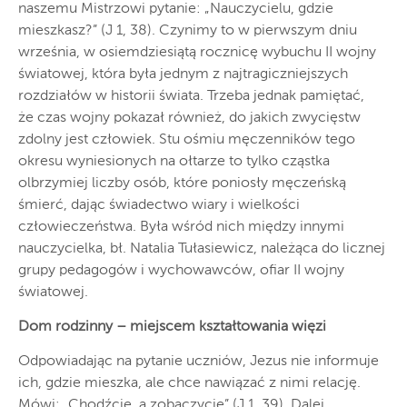
naszemu Mistrzowi pytanie: „Nauczycielu, gdzie
mieszkasz?” (J 1, 38). Czynimy to w pierwszym dniu
września, w osiemdziesiątą rocznicę wybuchu II wojny
światowej, która była jednym z najtragiczniejszych
rozdziałów w historii świata. Trzeba jednak pamiętać,
że czas wojny pokazał również, do jakich zwycięstw
zdolny jest człowiek. Stu ośmiu męczenników tego
okresu wyniesionych na ołtarze to tylko cząstka
olbrzymiej liczby osób, które poniosły męczeńską
śmierć, dając świadectwo wiary i wielkości
człowieczeństwa. Była wśród nich między innymi
nauczycielka, bł. Natalia Tułasiewicz, należąca do licznej
grupy pedagogów i wychowawców, ofiar II wojny
światowej.
Dom rodzinny – miejscem kształtowania więzi
Odpowiadając na pytanie uczniów, Jezus nie informuje
ich, gdzie mieszka, ale chce nawiązać z nimi relację.
Mówi: „Chodźcie, a zobaczycie” (J 1, 39). Dalej