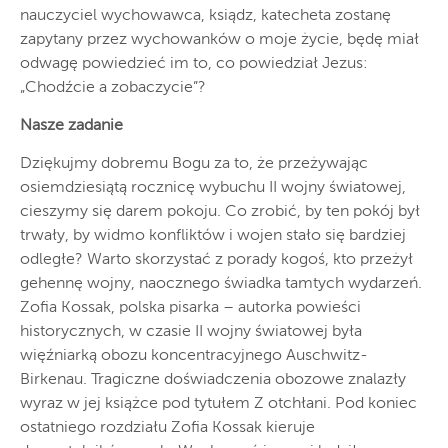
nauczyciel wychowawca, ksiądz, katecheta zostanę
zapytany przez wychowanków o moje życie, będę miał
odwagę powiedzieć im to, co powiedział Jezus:
„Chodźcie a zobaczycie”?
Nasze zadanie
Dziękujmy dobremu Bogu za to, że przeżywając
osiemdziesiątą rocznicę wybuchu II wojny światowej,
cieszymy się darem pokoju. Co zrobić, by ten pokój był
trwały, by widmo konfliktów i wojen stało się bardziej
odległe? Warto skorzystać z porady kogoś, kto przeżył
gehennę wojny, naocznego świadka tamtych wydarzeń.
Zofia Kossak, polska pisarka – autorka powieści
historycznych, w czasie II wojny światowej była
więźniarką obozu koncentracyjnego Auschwitz-
Birkenau. Tragiczne doświadczenia obozowe znalazły
wyraz w jej książce pod tytułem Z otchłani. Pod koniec
ostatniego rozdziału Zofia Kossak kieruje