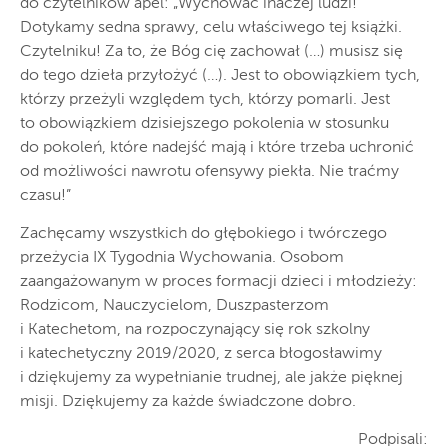
do czytelników apel: „Wychować inaczej ludzi!
Dotykamy sedna sprawy, celu właściwego tej książki.
Czytelniku! Za to, że Bóg cię zachował (…) musisz się
do tego dzieła przyłożyć (…). Jest to obowiązkiem tych,
którzy przeżyli względem tych, którzy pomarli. Jest
to obowiązkiem dzisiejszego pokolenia w stosunku
do pokoleń, które nadejść mają i które trzeba uchronić
od możliwości nawrotu ofensywy piekła. Nie traćmy
czasu!”
Zachęcamy wszystkich do głębokiego i twórczego
przeżycia IX Tygodnia Wychowania. Osobom
zaangażowanym w proces formacji dzieci i młodzieży:
Rodzicom, Nauczycielom, Duszpasterzom
i Katechetom, na rozpoczynający się rok szkolny
i katechetyczny 2019/2020, z serca błogosławimy
i dziękujemy za wypełnianie trudnej, ale jakże pięknej
misji. Dziękujemy za każde świadczone dobro.
Podpisali: