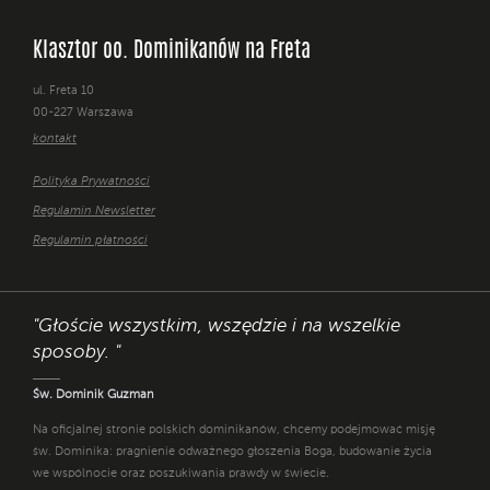
Klasztor oo. Dominikanów na Freta
ul. Freta 10
00-227 Warszawa
kontakt
Polityka Prywatności
Regulamin Newsletter
Regulamin płatności
"Głoście wszystkim, wszędzie i na wszelkie
sposoby. "
Św. Dominik Guzman
Na oficjalnej stronie polskich dominikanów, chcemy podejmować misję
św. Dominika: pragnienie odważnego głoszenia Boga, budowanie życia
we wspólnocie oraz poszukiwania prawdy w świecie.