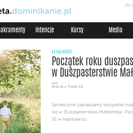
Sakramenty
Intencje
Kursy
Media
AKTUALNOŚCI
Początek roku duszpas
w Duszpasterstwie Ma
Bracia z Freta 10
Serdecznie zapraszamy wszystkie mał
się w Duszpasterstwo Małżeństw. Pocz
16 w kapitularzu.