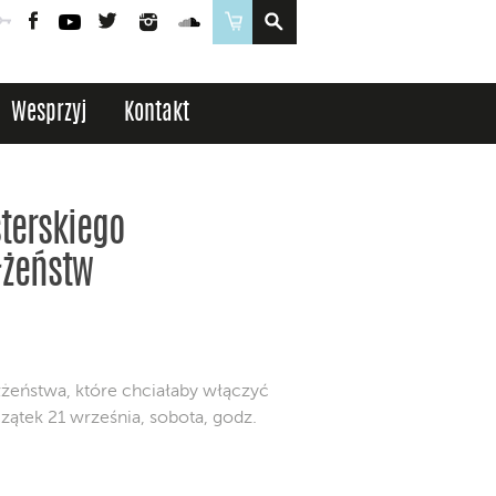
Poczta
Logowanie
Facebook
YouTube
Twitter
Instagram
SoundCloud
Sklep
Wesprzyj
Kontakt
terskiego
łżeństw
żeństwa, które chciałaby włączyć
ątek 21 września, sobota, godz.