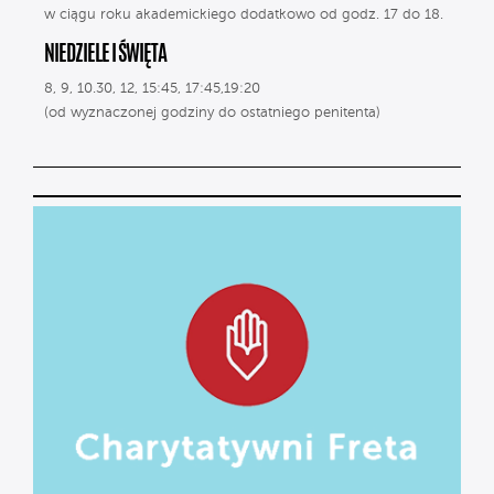
w ciągu roku akademickiego dodatkowo od godz. 17 do 18.
NIEDZIELE I ŚWIĘTA
8, 9, 10.30, 12, 15:45, 17:45,19:20
(od wyznaczonej godziny do ostatniego penitenta)