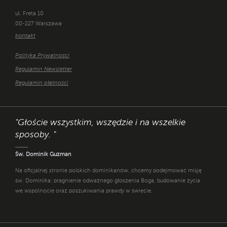
ul. Freta 10
00-227 Warszawa
kontakt
Polityka Prywatności
Regulamin Newsletter
Regulamin płatności
"Głoście wszystkim, wszędzie i na wszelkie
sposoby. "
Św. Dominik Guzman
Na oficjalnej stronie polskich dominikanów, chcemy podejmować misję
św. Dominika: pragnienie odważnego głoszenia Boga, budowanie życia
we wspólnocie oraz poszukiwania prawdy w świecie.