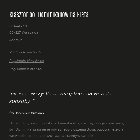
Klasztor oo. Dominikanów na Freta
ul. Freta 10
00-227 Warszawa
kontakt
Polityka Prywatności
Regulamin Newsletter
Regulamin płatności
"Głoście wszystkim, wszędzie i na wszelkie
sposoby. "
Św. Dominik Guzman
Na oficjalnej stronie polskich dominikanów, chcemy podejmować misję
św. Dominika: pragnienie odważnego głoszenia Boga, budowanie życia
we wspólnocie oraz poszukiwania prawdy w świecie.