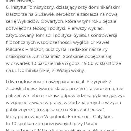
internetowej.
6. Instytut Tomistyczny, działający przy dominikańskim
klasztorze na Służewie, serdecznie zaprasza na nową
serię Wykładów Otwartych, która w tym roku będzie
poświęcona teologii polityki. Pierwszy wykład,
zatytułowany Tomiści i polityka. Sylabus kontrowersji
filozoficznych współczesności, wygłosi dr Paweł
Milcarek – filozof, publicysta i redaktor naczelny
czasopisma „Christianitas”. Spotkanie odbędzie się
w czwartek 10 października o godz. 19.00 w klasztorze
na ul. Dominikańskiej 2. Wstęp wolny.
I dwa ogłoszenia z naszej parafii na ul. Przyrynek 2:
7. „Jeśli chcesz twardo stąpać po ziemi, a zarazem ufnie
patrzeć w niebo i szukasz odpowiedzi na pytanie „jak żyć
w zgodzie z wiarą w pracy, wśród znajomych i w życiu
publicznym?”, to zapisz się na Kurs Zacheusza”,
który poprowadzi Wspólnota Emmanuel. Cały kurs,
to 10 spotkań zorganizowanych przy Parafii
Nawiedzenia NMP na Nowym Mieście w Warszawie.