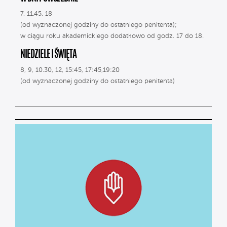
7, 11.45, 18
(od wyznaczonej godziny do ostatniego penitenta);
w ciągu roku akademickiego dodatkowo od godz. 17 do 18.
NIEDZIELE I ŚWIĘTA
8, 9, 10.30, 12, 15:45, 17:45,19:20
(od wyznaczonej godziny do ostatniego penitenta)