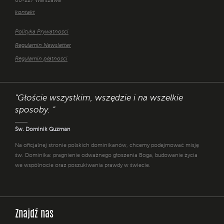
00-227 Warszawa
kontakt
Polityka Prywatności
Regulamin Newsletter
Regulamin płatności
"Głoście wszystkim, wszędzie i na wszelkie
sposoby. "
Św. Dominik Guzman
Na oficjalnej stronie polskich dominikanów, chcemy podejmować misję
św. Dominika: pragnienie odważnego głoszenia Boga, budowanie życia
we wspólnocie oraz poszukiwania prawdy w świecie.
Znajdź nas