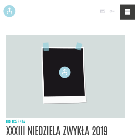
Poczta
Logowan
OGŁOSZENIA
XXXIII NIEDZIELA ZWYKŁA 2019