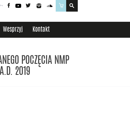
Poczta
Logowanie
Facebook
YouTube
Twitter
Instagram
SoundCloud
Sklep
Wesprzyj
Kontakt
ANEGO POCZĘCIA NMP
A.D. 2019