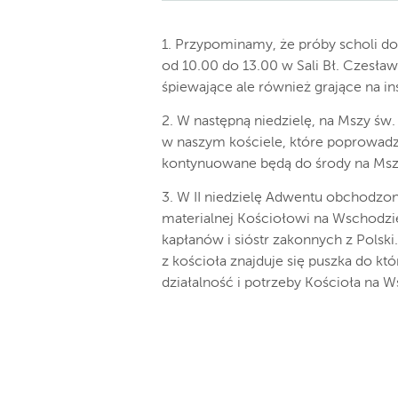
1. Przypominamy, że próby scholi do
od 10.00 do 13.00 w Sali Bł. Czesł
śpiewające ale również grające na in
2. W następną niedzielę, na Mszy ś
w naszym kościele, które poprowadz
kontynuowane będą do środy na Mszy
3. W II niedzielę Adwentu obchodzo
materialnej Kościołowi na Wschodzie
kapłanów i sióstr zakonnych z Polski
z kościoła znajduje się puszka do k
działalność i potrzeby Kościoła na 