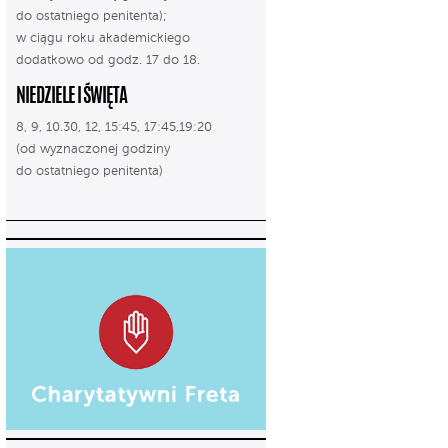
do ostatniego penitenta);
w ciągu roku akademickiego
dodatkowo od godz. 17 do 18.
NIEDZIELE I ŚWIĘTA
8, 9, 10.30, 12, 15:45, 17:45,19:20
(od wyznaczonej godziny
do ostatniego penitenta)