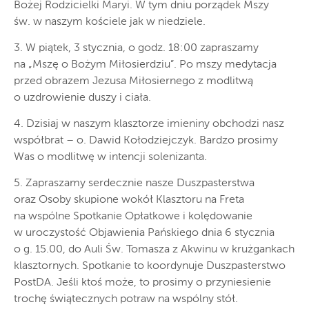
Bożej Rodzicielki Maryi. W tym dniu porządek Mszy
św. w naszym kościele jak w niedziele.
3. W piątek, 3 stycznia, o godz. 18:00 zapraszamy
na „Mszę o Bożym Miłosierdziu”. Po mszy medytacja
przed obrazem Jezusa Miłosiernego z modlitwą
o uzdrowienie duszy i ciała.
4. Dzisiaj w naszym klasztorze imieniny obchodzi nasz
współbrat – o. Dawid Kołodziejczyk. Bardzo prosimy
Was o modlitwę w intencji solenizanta.
5. Zapraszamy serdecznie nasze Duszpasterstwa
oraz Osoby skupione wokół Klasztoru na Freta
na wspólne Spotkanie Opłatkowe i kolędowanie
w uroczystość Objawienia Pańskiego dnia 6 stycznia
o g. 15.00, do Auli Św. Tomasza z Akwinu w krużgankach
klasztornych. Spotkanie to koordynuje Duszpasterstwo
PostDA. Jeśli ktoś może, to prosimy o przyniesienie
trochę świątecznych potraw na wspólny stół.