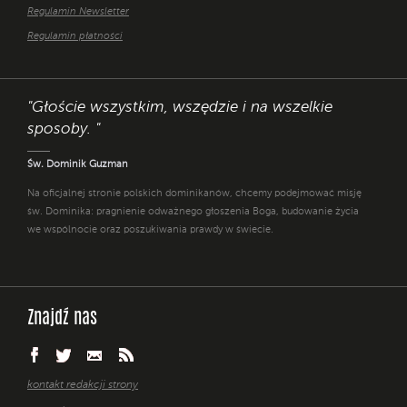
Regulamin Newsletter
Regulamin płatności
"Głoście wszystkim, wszędzie i na wszelkie
sposoby. "
Św. Dominik Guzman
Na oficjalnej stronie polskich dominikanów, chcemy podejmować misję
św. Dominika: pragnienie odważnego głoszenia Boga, budowanie życia
we wspólnocie oraz poszukiwania prawdy w świecie.
Znajdź nas
kontakt redakcji strony