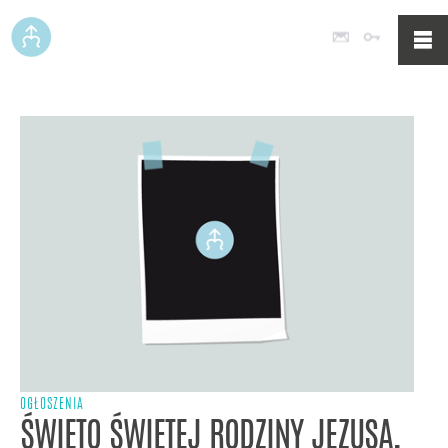
Poczta
Logowan
OGŁOSZENIA
ŚWIĘTO ŚWIĘTEJ RODZINY JEZUSA,