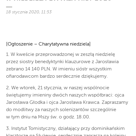
18 stycznia 2020, 11:53
[Ogłoszenie – Charytatywna niedziela]
1. W kweście przeprowadzonej w zeszłą niedzielę
przez siostry benedyktynki klauzurowe z Jarosławia
zebrano 14 140 PLN. W imieniu sióstr wszystkim
ofiarodawcom bardzo serdecznie dziękujemy.
2. We wtorek, 21 stycznia, w naszej wspólnocie
świętujemy imieniny dwóch naszych współbraci: ojca
Jarosława Głodka i ojca Jarosława Krawca. Zapraszamy
do modlitwy za naszych solenizantów szczególnie
w tym dniu na Mszy św. o godz. 18.00.
3. Instytut Tomistyczny, działający przy dominikańskim
klasztorze na Służewie, serdecznie zaprasza na kolejny