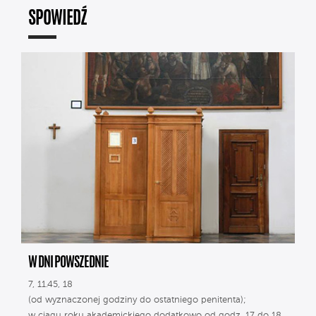
SPOWIEDŹ
W DNI POWSZEDNIE
7, 11.45, 18
(od wyznaczonej godziny do ostatniego penitenta);
w ciągu roku akademickiego dodatkowo od godz. 17 do 18.