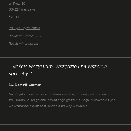
ul. Freta 10
00-227 Warszawa
kontakt
Polityka Prywatności
Regulamin Newsletter
Regulamin płatności
"Głoście wszystkim, wszędzie i na wszelkie
sposoby. "
Św. Dominik Guzman
Na oficjalnej stronie polskich dominikanów, chcemy podejmować misję
św. Dominika: pragnienie odważnego głoszenia Boga, budowanie życia
we wspólnocie oraz poszukiwania prawdy w świecie.