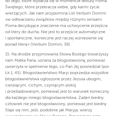
do tego, które wydarza się w momencie lektury Pisma
Świętego, które przekracza siebie, gdy karmi życie
wierzących. Jak nam przypomina List Verbum Domini:
«w odtwarzaniu związków między różnymi sensami
Pisma decydujące znaczenie ma uchwycenie przejścia
od litery do ducha. Nie jest to przejście automatyczne
i spontaniczne; konieczne jest raczej wzniesienie się
ponad literę» (Verbum Domini, 38).
15. Na drodze przyjmowania Słowa Bożego towarzyszy
nam Matka Pana, uznana za błogosławioną, ponieważ
uwierzyła w spełnienie tego, co Pan Jej powiedział (por.
Łk 1, 45). Błogosławieństwo Maryi poprzedza wszystkie
błogosławieństwa ogłoszone przez Jezusa ubogim,
cierpiącym, cichym, czyniącym pokój
i prześladowanym, ponieważ jest to warunek konieczny
dla każdego innego błogosławieństwa. Żaden biedny
człowiek nie jest błogosławiony, ponieważ jest biedny.
Staje się nim, jeśli, podobnie jak Maryja, wierzy