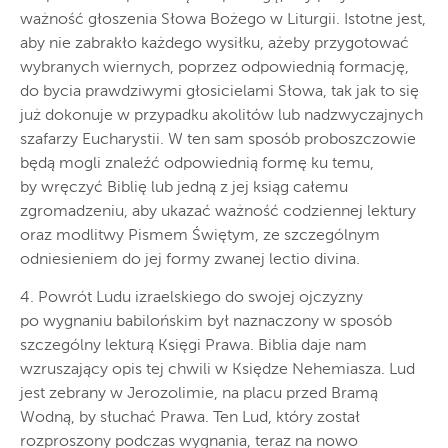
ważność głoszenia Słowa Bożego w Liturgii. Istotne jest,
aby nie zabrakło każdego wysiłku, ażeby przygotować
wybranych wiernych, poprzez odpowiednią formację,
do bycia prawdziwymi głosicielami Słowa, tak jak to się
już dokonuje w przypadku akolitów lub nadzwyczajnych
szafarzy Eucharystii. W ten sam sposób proboszczowie
będą mogli znaleźć odpowiednią formę ku temu,
by wręczyć Biblię lub jedną z jej ksiąg całemu
zgromadzeniu, aby ukazać ważność codziennej lektury
oraz modlitwy Pismem Świętym, ze szczególnym
odniesieniem do jej formy zwanej lectio divina.
4. Powrót Ludu izraelskiego do swojej ojczyzny
po wygnaniu babilońskim był naznaczony w sposób
szczególny lekturą Księgi Prawa. Biblia daje nam
wzruszający opis tej chwili w Księdze Nehemiasza. Lud
jest zebrany w Jerozolimie, na placu przed Bramą
Wodną, by słuchać Prawa. Ten Lud, który został
rozproszony podczas wygnania, teraz na nowo