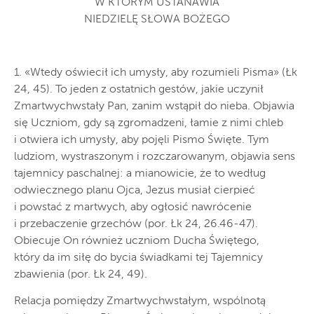
W KTÓRYM USTANAWIA
NIEDZIELĘ SŁOWA BOŻEGO
1. «Wtedy oświecił ich umysły, aby rozumieli Pisma» (Łk
24, 45). To jeden z ostatnich gestów, jakie uczynił
Zmartwychwstały Pan, zanim wstąpił do nieba. Objawia
się Uczniom, gdy są zgromadzeni, łamie z nimi chleb
i otwiera ich umysły, aby pojęli Pismo Święte. Tym
ludziom, wystraszonym i rozczarowanym, objawia sens
tajemnicy paschalnej: a mianowicie, że to według
odwiecznego planu Ojca, Jezus musiał cierpieć
i powstać z martwych, aby ogłosić nawrócenie
i przebaczenie grzechów (por. Łk 24, 26.46-47).
Obiecuje On również uczniom Ducha Świętego,
który da im siłę do bycia świadkami tej Tajemnicy
zbawienia (por. Łk 24, 49).
Relacja pomiędzy Zmartwychwstałym, wspólnotą