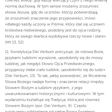
również wtedy, gdy każdy wierzący czyni z niego własną
normę duchową. W tym sensie możemy zrozumieć
słowa Jezusa, gdy do uczniów, którzy potwierdzają,
że zrozumieli znaczenie jego przypowieści, mówi:
«dlatego każdy uczony w Piśmie, który stał się uczniem
królestwa niebieskiego, podobny jest do ojca rodziny,
który ze swego skarbca wydobywa rzeczy nowe i stare»
(Mt 13, 52).
11. Konstytucja Dei Verbum precyzuje, że «słowa Boże,
językami ludzkimi wyrażone, upodobniły się do mowy
ludzkiej, jak niegdyś Słowo Ojca Przedwiecznego,
przyjąwszy słabe ciało ludzkie, upodobniło się do ludzi»
(Dei Verbum, 13). To tak, jakby powiedzieć, że Wcielenie
Słowa Bożego nadaje formę i znaczenie relacji między
Słowem Bożym a ludzkim językiem, z jego
uwarunkowaniami historycznymi i kulturowymi. W tym
wydarzeniu kształtuje się Tradycja, która jest również
Słowem Bożym (por. Dei Verbum, 9). Często
ryzykujemy oddzielenie od siebie Pisma Świętego