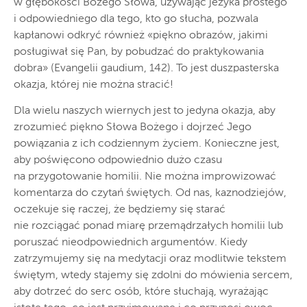
w głębokości Bożego Słowa, używając jeżyka prostego
i odpowiedniego dla tego, kto go słucha, pozwala
kapłanowi odkryć również «piękno obrazów, jakimi
posługiwał się Pan, by pobudzać do praktykowania
dobra» (Evangelii gaudium, 142). To jest duszpasterska
okazja, której nie można stracić!
Dla wielu naszych wiernych jest to jedyna okazja, aby
zrozumieć piękno Słowa Bożego i dojrzeć Jego
powiązania z ich codziennym życiem. Konieczne jest,
aby poświęcono odpowiednio dużo czasu
na przygotowanie homilii. Nie można improwizować
komentarza do czytań świętych. Od nas, kaznodziejów,
oczekuje się raczej, że będziemy się starać
nie rozciągać ponad miarę przemądrzałych homilii lub
poruszać nieodpowiednich argumentów. Kiedy
zatrzymujemy się na medytacji oraz modlitwie tekstem
świętym, wtedy stajemy się zdolni do mówienia sercem,
aby dotrzeć do serc osób, które słuchają, wyrażając