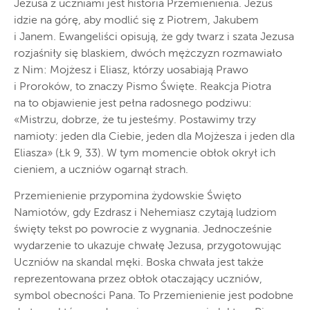
Jezusa z uczniami jest historia Przemienienia. Jezus
idzie na górę, aby modlić się z Piotrem, Jakubem
i Janem. Ewangeliści opisują, że gdy twarz i szata Jezusa
rozjaśniły się blaskiem, dwóch mężczyzn rozmawiało
z Nim: Mojżesz i Eliasz, którzy uosabiają Prawo
i Proroków, to znaczy Pismo Święte. Reakcja Piotra
na to objawienie jest pełna radosnego podziwu:
«Mistrzu, dobrze, że tu jesteśmy. Postawimy trzy
namioty: jeden dla Ciebie, jeden dla Mojżesza i jeden dla
Eliasza» (Łk 9, 33). W tym momencie obłok okrył ich
cieniem, a uczniów ogarnął strach.
Przemienienie przypomina żydowskie Święto
Namiotów, gdy Ezdrasz i Nehemiasz czytają ludziom
święty tekst po powrocie z wygnania. Jednocześnie
wydarzenie to ukazuje chwałę Jezusa, przygotowując
Uczniów na skandal męki. Boska chwała jest także
reprezentowana przez obłok otaczający uczniów,
symbol obecności Pana. To Przemienienie jest podobne