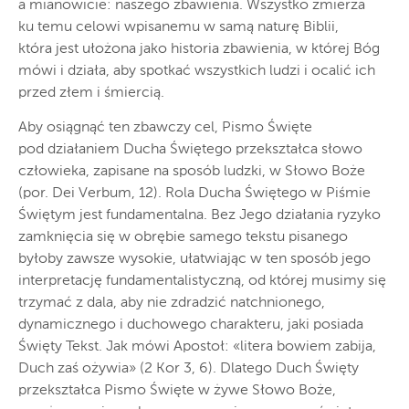
a mianowicie: naszego zbawienia. Wszystko zmierza
ku temu celowi wpisanemu w samą naturę Biblii,
która jest ułożona jako historia zbawienia, w której Bóg
mówi i działa, aby spotkać wszystkich ludzi i ocalić ich
przed złem i śmiercią.
Aby osiągnąć ten zbawczy cel, Pismo Święte
pod działaniem Ducha Świętego przekształca słowo
człowieka, zapisane na sposób ludzki, w Słowo Boże
(por. Dei Verbum, 12). Rola Ducha Świętego w Piśmie
Świętym jest fundamentalna. Bez Jego działania ryzyko
zamknięcia się w obrębie samego tekstu pisanego
byłoby zawsze wysokie, ułatwiając w ten sposób jego
interpretację fundamentalistyczną, od której musimy się
trzymać z dala, aby nie zdradzić natchnionego,
dynamicznego i duchowego charakteru, jaki posiada
Święty Tekst. Jak mówi Apostoł: «litera bowiem zabija,
Duch zaś ożywia» (2 Kor 3, 6). Dlatego Duch Święty
przekształca Pismo Święte w żywe Słowo Boże,