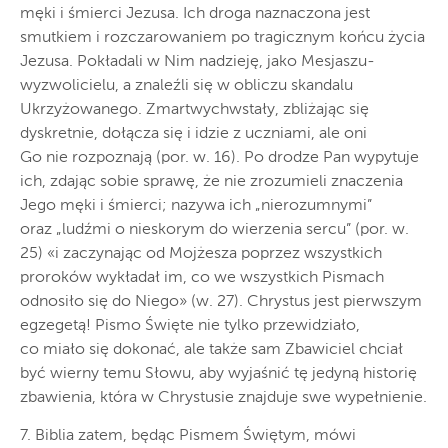
męki i śmierci Jezusa. Ich droga naznaczona jest
smutkiem i rozczarowaniem po tragicznym końcu życia
Jezusa. Pokładali w Nim nadzieję, jako Mesjaszu-
wyzwolicielu, a znaleźli się w obliczu skandalu
Ukrzyżowanego. Zmartwychwstały, zbliżając się
dyskretnie, dołącza się i idzie z uczniami, ale oni
Go nie rozpoznają (por. w. 16). Po drodze Pan wypytuje
ich, zdając sobie sprawę, że nie zrozumieli znaczenia
Jego męki i śmierci; nazywa ich „nierozumnymi”
oraz „ludźmi o nieskorym do wierzenia sercu” (por. w.
25) «i zaczynając od Mojżesza poprzez wszystkich
proroków wykładał im, co we wszystkich Pismach
odnosiło się do Niego» (w. 27). Chrystus jest pierwszym
egzegetą! Pismo Święte nie tylko przewidziało,
co miało się dokonać, ale także sam Zbawiciel chciał
być wierny temu Słowu, aby wyjaśnić tę jedyną historię
zbawienia, która w Chrystusie znajduje swe wypełnienie.
7. Biblia zatem, będąc Pismem Świętym, mówi