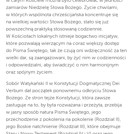
w całym Kościele można było celebrować w jedności
zamiarów Niedzielę Słowa Bożego. Życie chwilami,
w których wspólnota chrześcijańska koncentruje się
na wielkiej wartości Słowa Bożego, stało się już
powszechną praktyką stosowaną codziennie.
W Kościołach lokalnych istnieje bogactwo inicjatyw,
które pozwalają wierzącym na coraz większy dostęp
do Pisma Świętego, tak że czują oni wdzięczność za ten
wielki dar, są zaangażowani, by żyć nim w codzienności
i odpowiedzialni, aby świadczyć o nim harmonijnym
oraz spójnym życiem.
Sobór Watykański II w Konstytucji Dogmatycznej Dei
Verbum dał początek ponownemu odkryciu Słowa
Bożego. Ze stron tejże Konstytucji, która zawsze
zasługuje na to, by była rozważana i przeżyta, przebija
w jasny sposób natura Pisma Świętego, jego
przechodzenie z pokolenia na pokolenie (Rozdział II),
jego Boskie natchnienie (Rozdział III), które obejmuje
Stary i Nowy Testament (Rozdział IV i V) oraz jego