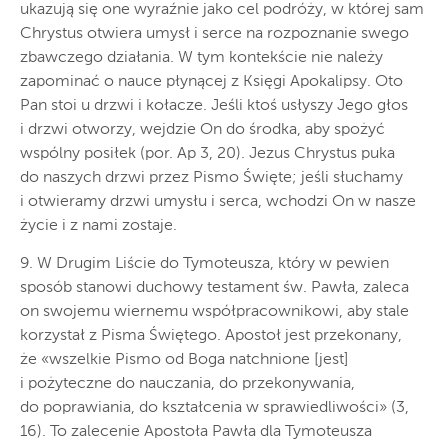
ukazują się one wyraźnie jako cel podróży, w której sam
Chrystus otwiera umysł i serce na rozpoznanie swego
zbawczego działania. W tym kontekście nie należy
zapominać o nauce płynącej z Księgi Apokalipsy. Oto
Pan stoi u drzwi i kołacze. Jeśli ktoś usłyszy Jego głos
i drzwi otworzy, wejdzie On do środka, aby spożyć
wspólny posiłek (por. Ap 3, 20). Jezus Chrystus puka
do naszych drzwi przez Pismo Święte; jeśli słuchamy
i otwieramy drzwi umysłu i serca, wchodzi On w nasze
życie i z nami zostaje.
9. W Drugim Liście do Tymoteusza, który w pewien
sposób stanowi duchowy testament św. Pawła, zaleca
on swojemu wiernemu współpracownikowi, aby stale
korzystał z Pisma Świętego. Apostoł jest przekonany,
że «wszelkie Pismo od Boga natchnione [jest]
i pożyteczne do nauczania, do przekonywania,
do poprawiania, do kształcenia w sprawiedliwości» (3,
16). To zalecenie Apostoła Pawła dla Tymoteusza