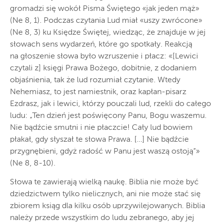
gromadzi się wokół Pisma Świętego «jak jeden mąż»
(Ne 8, 1). Podczas czytania Lud miał «uszy zwrócone»
(Ne 8, 3) ku Księdze Świętej, wiedząc, że znajduje w jej
słowach sens wydarzeń, które go spotkały. Reakcją
na głoszenie słowa było wzruszenie i płacz: «[Lewici
czytali z] księgi Prawa Bożego, dobitnie, z dodaniem
objaśnienia, tak że lud rozumiał czytanie. Wtedy
Nehemiasz, to jest namiestnik, oraz kapłan-pisarz
Ezdrasz, jak i lewici, którzy pouczali lud, rzekli do całego
ludu: „Ten dzień jest poświęcony Panu, Bogu waszemu.
Nie bądźcie smutni i nie płaczcie! Cały lud bowiem
płakał, gdy słyszał te słowa Prawa. […] Nie bądźcie
przygnębieni, gdyż radość w Panu jest waszą ostoją”»
(Ne 8, 8-10).
Słowa te zawierają wielką naukę. Biblia nie może być
dziedzictwem tylko nielicznych, ani nie może stać się
zbiorem ksiąg dla kilku osób uprzywilejowanych. Biblia
należy przede wszystkim do ludu zebranego, aby jej