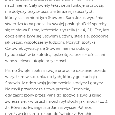
natchnienie. Cały święty tekst pełni funkcję proroczą:
nie dotyczy przyszłości, ale teraźniejszości tych,
którzy są karmieni tym Słowem. Sam Jezus wyraźnie
stwierdza to na początku swojej posługi: «Dziś spełniły
się te słowa Pisma, któreście słyszeli» (Łk 4, 21). Ten, kto
codziennie żywi się Słowem Bożym, staje się, podobnie
jak Jezus, współczesny ludziom, których spotyka.
Człowiek żywiący się Słowem nie ma pokusy,
by popadać w bezpłodną tęsknotę za przeszłością, ani
w bezcielesne utopie przyszłości.
Pismo Święte spełnia swoje prorocze działanie przede
wszystkim w stosunku do tych, którzy go słuchają.
Sprawia, iż odczuwają jednocześnie słodycz i gorycz.
Na myśl przychodzą słowa proroka Ezechiela,
gdy zaproszony przez Pana do spożycia zwoju księgi
zwierza się: «w ustach moich był słodki jak miód» (Ez 3,
3). Również Ewangelista Jan na wyspie Patmos
przeżywa to samo, czego doświadczył Ezechiel,