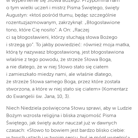
w wypełnienie się Słowa Bożego. Przypomina nam
o tym wielki uczeń i mistrz Pisma Świętego, święty
Augustyn: «ktoś pośród tłumu, będąc szczególnie
rozentuzjazmowanym, zakrzyknął: „Błogosławione
łono, które Cię nosiło”. A On: „Raczej
ci są błogosławieni, którzy słuchają słowa Bożego
i strzegą go”. To jakby powiedzieć: również moja matka,
którą ty nazywasz błogosławioną, jest błogosławiona
właśnie z tego powodu, że strzeże Słowa Boga,
a nie dlatego, że w niej Słowo stało się ciałem
i zamieszkało miedzy nami, ale właśnie dlatego,
że strzeże Słowa samego Boga, przez które została
stworzona, a które w niej stało się ciałem» (Komentarz
do Ewangelii św. Jana, 10, 3).
Niech Niedziela poświęcona Słowu sprawi, aby w Ludzie
Bożym wzrosła religijna i bliska znajomość Pisma
Świętego, jak święty autor nauczał już w dawnych
czasach: «Słowo to bowiem jest bardzo blisko ciebie:
w twych ustach i w twoim sercu, byś je mógł wypełnić»