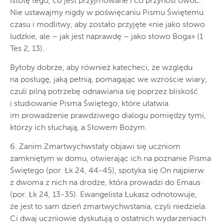
istotę tego, co jest przyjmowane i co przynosi owoc.
Nie ustawajmy nigdy w poświęcaniu Pismu Świętemu
czasu i modlitwy, aby zostało przyjęte «nie jako słowo
ludzkie, ale – jak jest naprawdę – jako słowo Boga» (1
Tes 2, 13).
Byłoby dobrze, aby również katecheci, ze względu
na posługę, jaką pełnią, pomagając we wzroście wiary,
czuli pilną potrzebę odnawiania się poprzez bliskość
i studiowanie Pisma Świętego, które ułatwia
im prowadzenie prawdziwego dialogu pomiędzy tymi,
którzy ich słuchają, a Słowem Bożym.
6. Zanim Zmartwychwstały objawi się uczniom
zamkniętym w domu, otwierając ich na poznanie Pisma
Świętego (por. Łk 24, 44-45), spotyka się On najpierw
z dwoma z nich na drodze, która prowadzi do Emaus
(por. Łk 24, 13-35). Ewangelista Łukasz odnotowuje,
że jest to sam dzień zmartwychwstania, czyli niedziela.
Ci dwaj uczniowie dyskutują o ostatnich wydarzeniach