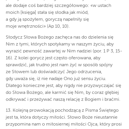
ale dodaje coś bardziej szczegółowego: «w ustach
moich [księga] stała się słodka jak miód,
a gdy ją spożyłem, goryczą napełniły się
moje wnętrzności» (Ap 10, 10).
Słodycz Słowa Bożego zachęca nas do dzielenia się
Nim z tymi, których spotykamy w naszym życiu, aby
wyrazić pewność zawartej w Nim nadziei (por. 1 P 3, 15-
16). Z kolei gorycz jest często oferowana, aby
sprawdzić, jak trudno jest nam żyć w sposób spójny
ze Słowem lub doświadczyć Jego odrzucenia,
gdy uważa się, iż nie nadaje Ono już sensu życiu.
Dlatego konieczne jest, aby nigdy nie przyzwyczajać się
do Słowa Bożego, ale karmić się Nim, by coraz głębiej
odkrywać i przeżywać naszą relację z Bogiem i braćmi.
13. Kolejną prowokacją pochodzącą z Pisma Świętego
jest ta, która dotyczy miłości. Słowo Boże nieustannie
przypomina nam o miłosiernej miłości Ojca, który prosi