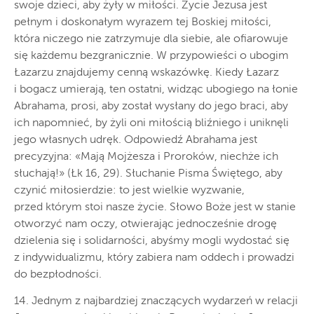
swoje dzieci, aby żyły w miłości. Życie Jezusa jest
pełnym i doskonałym wyrazem tej Boskiej miłości,
która niczego nie zatrzymuje dla siebie, ale ofiarowuje
się każdemu bezgranicznie. W przypowieści o ubogim
Łazarzu znajdujemy cenną wskazówkę. Kiedy Łazarz
i bogacz umierają, ten ostatni, widząc ubogiego na łonie
Abrahama, prosi, aby został wysłany do jego braci, aby
ich napomnieć, by żyli oni miłością bliźniego i uniknęli
jego własnych udręk. Odpowiedź Abrahama jest
precyzyjna: «Mają Mojżesza i Proroków, niechże ich
słuchają!» (Łk 16, 29). Słuchanie Pisma Świętego, aby
czynić miłosierdzie: to jest wielkie wyzwanie,
przed którym stoi nasze życie. Słowo Boże jest w stanie
otworzyć nam oczy, otwierając jednocześnie drogę
dzielenia się i solidarności, abyśmy mogli wydostać się
z indywidualizmu, który zabiera nam oddech i prowadzi
do bezpłodności.
14. Jednym z najbardziej znaczących wydarzeń w relacji