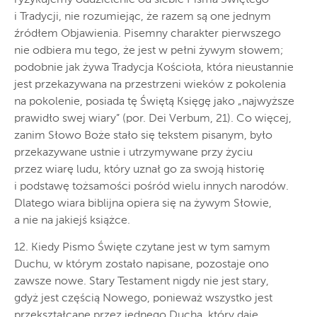
i Tradycji, nie rozumiejąc, że razem są one jednym
źródłem Objawienia. Pisemny charakter pierwszego
nie odbiera mu tego, że jest w pełni żywym słowem;
podobnie jak żywa Tradycja Kościoła, która nieustannie
jest przekazywana na przestrzeni wieków z pokolenia
na pokolenie, posiada tę Świętą Księgę jako „najwyższe
prawidło swej wiary” (por. Dei Verbum, 21). Co więcej,
zanim Słowo Boże stało się tekstem pisanym, było
przekazywane ustnie i utrzymywane przy życiu
przez wiarę ludu, który uznał go za swoją historię
i podstawę tożsamości pośród wielu innych narodów.
Dlatego wiara biblijna opiera się na żywym Słowie,
a nie na jakiejś książce.
12. Kiedy Pismo Święte czytane jest w tym samym
Duchu, w którym zostało napisane, pozostaje ono
zawsze nowe. Stary Testament nigdy nie jest stary,
gdyż jest częścią Nowego, ponieważ wszystko jest
przekształcane przez jednego Ducha, który daje