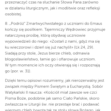
przeznaczyć czas na słuchanie Słowa Pana zarówno
w działaniu liturgicznym, jak i modlitwie oraz refleksji
osobistej.
8. „Podróż” Zmartwychwstałego z uczniami do Emaus
kończy się posiłkiem. Tajemniczy Wędrowiec przyjmuje
natarczywą prośbę, którą obydwaj uczniowie
wypowiedzieli do niego: «Zostań z nami, gdyż ma się
ku wieczorowi i dzień się już nachylił» (Łk 24, 29).
Siadają przy stole, Jezus bierze chleb, odmawia
błogosławieństwo, łamie go i ofiarowuje uczniom.
W tym momencie ich oczy otwierają się i rozpoznają
go (por. w. 31).
Dzięki temu opisowi rozumiemy, jak nierozerwalny jest
związek między Pismem Świętym a Eucharystią. Sobór
Watykański II naucza: «Kościół miał zawsze we czci
Pisma Boże, podobnie jak samo Ciało Pańskie, skoro
zwłaszcza w Liturgii św. nie przestaje brać i podawać
wiernym chleb żywota tak ze stołu słowa Bożego, jak