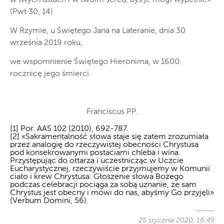
(Pwt 30, 14)
W Rzymie, u Świętego Jana na Lateranie, dnia 30
września 2019 roku,
we wspomnienie Świętego Hieronima, w 1600.
rocznicę jego śmierci.
Franciscus PP.
[1] Por. AAS 102 (2010), 692-787.
[2] «Sakramentalność słowa staje się zatem zrozumiała
przez analogię do rzeczywistej obecności Chrystusa
pod konsekrowanymi postaciami chleba i wina.
Przystępując do ołtarza i uczestnicząc w Uczcie
Eucharystycznej, rzeczywiście przyjmujemy w Komunii
ciało i krew Chrystusa. Głoszenie słowa Bożego
podczas celebracji pociąga za sobą uznanie, że sam
Chrystus jest obecny i mówi do nas, abyśmy Go przyjęli»
(Verbum Domini, 56).
25 stycznia 2020, 16:49