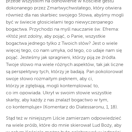
przede wszystkim na odnowienie w Kościele gestu
dokonanego przez Zmartwychwstałego, który otwiera
również dla nas skarbiec swojego Słowa, abyśmy mogli
być w świecie głosicielami tego niewyczerpanego
bogactwa. Przychodzi na myśl nauczanie św. Efrema:
«Któż jest zdolny, aby pojąć, o Panie, wszystkie
bogactwa jednego tylko z Twoich słów? Jest o wiele
więcej tego, co nam umyka, od tego, co udaje nam się
pojąć. Jesteśmy jak spragnieni, którzy piją ze źródła.
Twoje słowo ma wiele różnych aspektów, tak jak liczne
są perspektywy tych, którzy je badają. Pan pokolorował
swoje słowo rozmaitym pięknem, aby ci,
którzy je zgłębiają, mogli kontemplować to,
co im opowiada. Ukrył w swoim słowie wszystkie
skarby, aby każdy z nas znalazł bogactwo w tym,
co kontempluje» (Komentarz do Diatessaronu, 1, 18).
Stąd też w niniejszym Liście zamierzam odpowiedzieć
na wiele próśb, które do mnie skierował Lud Boży, aby