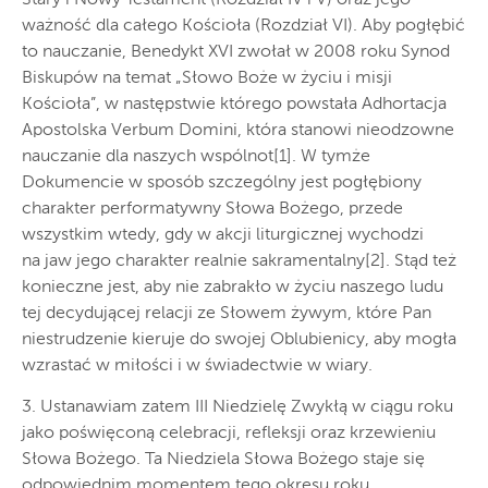
ważność dla całego Kościoła (Rozdział VI). Aby pogłębić
to nauczanie, Benedykt XVI zwołał w 2008 roku Synod
Biskupów na temat „Słowo Boże w życiu i misji
Kościoła”, w następstwie którego powstała Adhortacja
Apostolska Verbum Domini, która stanowi nieodzowne
nauczanie dla naszych wspólnot[1]. W tymże
Dokumencie w sposób szczególny jest pogłębiony
charakter performatywny Słowa Bożego, przede
wszystkim wtedy, gdy w akcji liturgicznej wychodzi
na jaw jego charakter realnie sakramentalny[2]. Stąd też
konieczne jest, aby nie zabrakło w życiu naszego ludu
tej decydującej relacji ze Słowem żywym, które Pan
niestrudzenie kieruje do swojej Oblubienicy, aby mogła
wzrastać w miłości i w świadectwie w wiary.
3. Ustanawiam zatem III Niedzielę Zwykłą w ciągu roku
jako poświęconą celebracji, refleksji oraz krzewieniu
Słowa Bożego. Ta Niedziela Słowa Bożego staje się
odpowiednim momentem tego okresu roku,