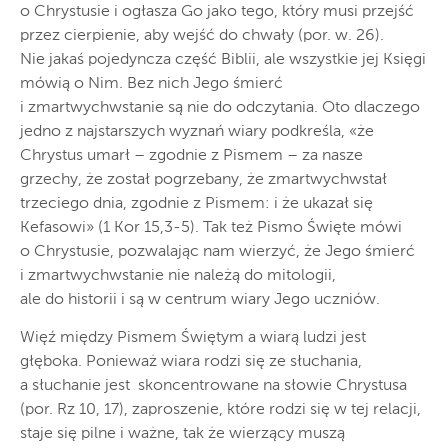
o Chrystusie i ogłasza Go jako tego, który musi przejść
przez cierpienie, aby wejść do chwały (por. w. 26).
Nie jakaś pojedyncza część Biblii, ale wszystkie jej Księgi
mówią o Nim. Bez nich Jego śmierć
i zmartwychwstanie są nie do odczytania. Oto dlaczego
jedno z najstarszych wyznań wiary podkreśla, «że
Chrystus umarł – zgodnie z Pismem – za nasze
grzechy, że został pogrzebany, że zmartwychwstał
trzeciego dnia, zgodnie z Pismem: i że ukazał się
Kefasowi» (1 Kor 15,3-5). Tak też Pismo Święte mówi
o Chrystusie, pozwalając nam wierzyć, że Jego śmierć
i zmartwychwstanie nie należą do mitologii,
ale do historii i są w centrum wiary Jego uczniów.
Więź między Pismem Świętym a wiarą ludzi jest
głęboka. Ponieważ wiara rodzi się ze słuchania,
a słuchanie jest skoncentrowane na słowie Chrystusa
(por. Rz 10, 17), zaproszenie, które rodzi się w tej relacji,
staje się pilne i ważne, tak że wierzący muszą