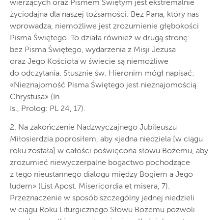
wierzących oraz Pismem Świętym jest ekstremalnie
życiodajna dla naszej tożsamości. Bez Pana, który nas
wprowadza, niemożliwe jest zrozumienie głębokości
Pisma Świętego. To działa również w drugą stronę:
bez Pisma Świętego, wydarzenia z Misji Jezusa
oraz Jego Kościoła w świecie są niemożliwe
do odczytania. Słusznie św. Hieronim mógł napisać:
«Nieznajomość Pisma Świętego jest nieznajomością
Chrystusa» (In
Is., Prolog: PL 24, 17).
2. Na zakończenie Nadzwyczajnego Jubileuszu
Miłosierdzia poprosiłem, aby «jedna niedziela [w ciągu
roku została] w całości poświęcona słowu Bożemu, aby
zrozumieć niewyczerpalne bogactwo pochodzące
z tego nieustannego dialogu między Bogiem a Jego
ludem» (List Apost. Misericordia et misera, 7).
Przeznaczenie w sposób szczególny jednej niedzieli
w ciągu Roku Liturgicznego Słowu Bożemu pozwoli