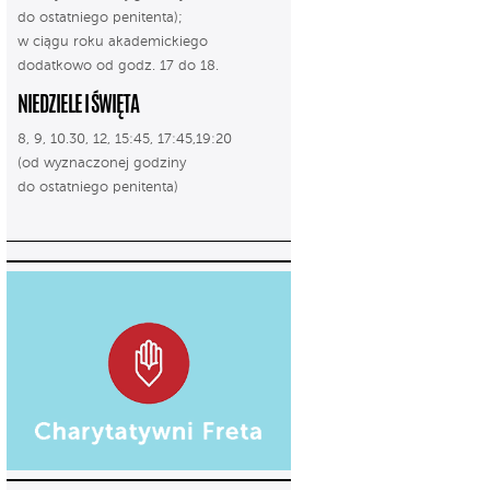
do ostatniego penitenta);
w ciągu roku akademickiego
dodatkowo od godz. 17 do 18.
NIEDZIELE I ŚWIĘTA
8, 9, 10.30, 12, 15:45, 17:45,19:20
(od wyznaczonej godziny
do ostatniego penitenta)