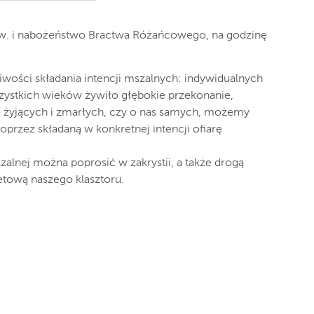
 św. i nabożeństwo Bractwa Różańcowego, na godzinę
iwości składania intencji mszalnych: indywidualnych
zystkich wieków żywiło głębokie przekonanie,
o żyjących i zmarłych, czy o nas samych, możemy
poprzez składaną w konkretnej intencji ofiarę
zalnej można poprosić w zakrystii, a także drogą
etową naszego klasztoru.