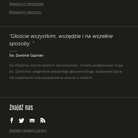
Regulamin Newsletter
Regulamin płatności
"Głoście wszystkim, wszędzie i na wszelkie
sposoby. "
Św. Dominik Guzman
Na oficjalnej stronie polskich dominikanów, chcemy podejmować misję
św. Dominika: pragnienie odważnego głoszenia Boga, budowanie życia
we wspólnocie oraz poszukiwania prawdy w świecie.
Znajdź nas
kontakt redakcji strony