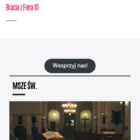
Bracia z Freta 10
Wesprzyj nas!
MSZE ŚW.