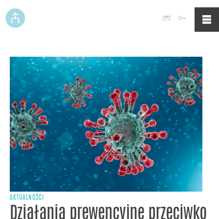
Poczta
Logowan
AKTUALNOŚCI
Działania prewencyjne przeciwko