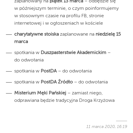
zaplanowany na
piątek 13 marca
–
odbędzie się
w późniejszym terminie, o czym poinformujemy
w stosownym czasie na profilu FB, stronie
internetowej i w ogłoszeniach w kościele
charytatywne stoiska
zaplanowane na
niedzielę 15
marca
spotkania w
Duszpasterstwie Akademickim
–
do odwołania
spotkania w
PostDA
– do odwołania
spotkania w
PostDA Źródło
– do odwołania
Misterium Męki Pańskiej
– zamiast niego,
odprawiana będzie tradycyjna Droga Krzyżowa
11 marca 2020, 16:19