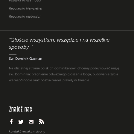
Polityka Prywatności
Regulamin Newsletter
Regulamin płatności
"Głoście wszystkim, wszędzie i na wszelkie
sposoby. "
Św. Dominik Guzman
Na oficjalnej stronie polskich dominikanów, chcemy podejmować misję
św. Dominika: pragnienie odważnego głoszenia Boga, budowanie życia
we wspólnocie oraz poszukiwania prawdy w świecie.
Znajdź nas
kontakt redakcji strony