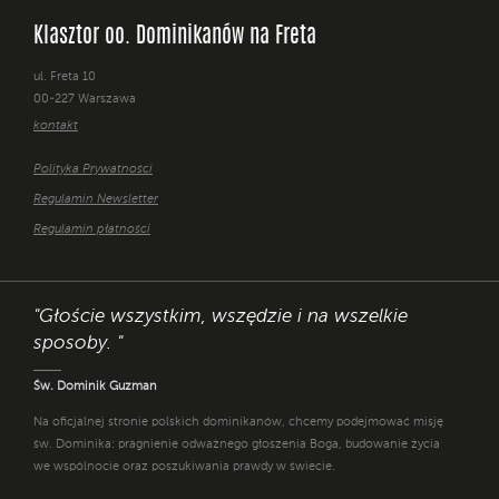
Klasztor oo. Dominikanów na Freta
ul. Freta 10
00-227 Warszawa
kontakt
Polityka Prywatności
Regulamin Newsletter
Regulamin płatności
"Głoście wszystkim, wszędzie i na wszelkie
sposoby. "
Św. Dominik Guzman
Na oficjalnej stronie polskich dominikanów, chcemy podejmować misję
św. Dominika: pragnienie odważnego głoszenia Boga, budowanie życia
we wspólnocie oraz poszukiwania prawdy w świecie.