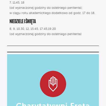
7, 11.45, 18
(od wyznaczonej godziny do ostatniego penitenta);
w ciągu roku akademickiego dodatkowo od godz. 17 do 18.
NIEDZIELE I ŚWIĘTA
8, 9, 10.30, 12, 15:45, 17:45,19:20
(od wyznaczonej godziny do ostatniego penitenta)