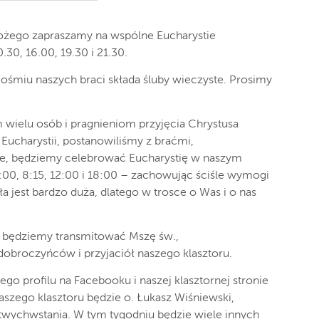
a Bożego zapraszamy na wspólne Eucharystie
30, 16.00, 19.30 i 21.30.
 ośmiu naszych braci składa śluby wieczyste. Prosimy
 wielu osób i pragnieniom przyjęcia Chrystusa
charystii, postanowiliśmy z braćmi,
ie, będziemy celebrować Eucharystię w naszym
7:00, 8:15, 12:00 i 18:00 – zachowując ściśle wymogi
a jest bardzo duża, dlatego w trosce o Was i o nas
00 będziemy transmitować Mszę św.,
dobroczyńców i przyjaciół naszego klasztoru.
go profilu na Facebooku i naszej klasztornej stronie
szego klasztoru będzie o. Łukasz Wiśniewski,
twychwstania. W tym tygodniu będzie wiele innych