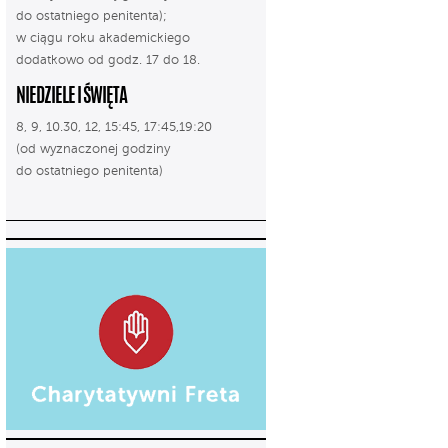
do ostatniego penitenta);
w ciągu roku akademickiego
dodatkowo od godz. 17 do 18.
NIEDZIELE I ŚWIĘTA
8, 9, 10.30, 12, 15:45, 17:45,19:20
(od wyznaczonej godziny
do ostatniego penitenta)