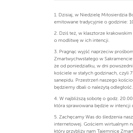
1. Dzisiaj, w Niedzielę Miłosierdzi
emitowane tradycyjnie o godzinie: 10.
2. Dziś też, w klasztorze krakowskim
o modlitwę w ich intencji.
3. Pragnąc wyjść naprzeciw prośbom
Zmartwychwstałego w Sakramencie Eu
że od poniedziałku, w dni powszedn
kościele w stałych godzinach, czyli 
sanepidu. Przestrzeń naszego kościoł
będziemy dbali o należytą odległość.
4. W najbliższą sobotę o godz. 20.
która sprawowana będzie w intencji 
5. Zachęcamy Was do śledzenia nasze
internetowej. Gościem wirtualnym na
który przybliży nam Tajemnicę Zmar